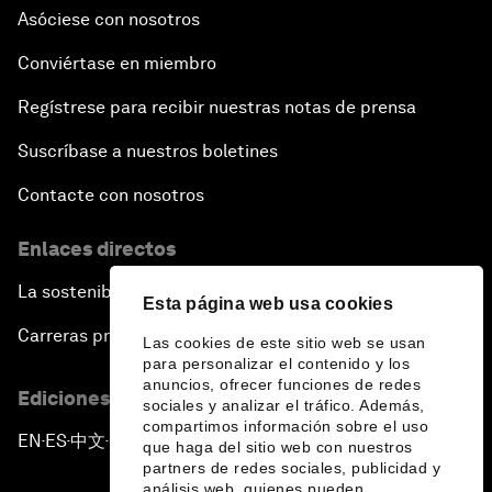
Asóciese con nosotros
Conviértase en miembro
Regístrese para recibir nuestras notas de prensa
Suscríbase a nuestros boletines
Contacte con nosotros
Enlaces directos
La sostenibilidad en el Foro
Esta página web usa cookies
Carreras profesionales
Las cookies de este sitio web se usan
para personalizar el contenido y los
anuncios, ofrecer funciones de redes
Ediciones en otros idiomas
sociales y analizar el tráfico. Además,
compartimos información sobre el uso
EN
ES
中文
日本語
▪
▪
▪
que haga del sitio web con nuestros
partners de redes sociales, publicidad y
análisis web, quienes pueden