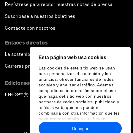
Regístrese para recibir nuestras notas de prensa
Suscríbase a nuestros boletines
Contacte con nosotros
Enlaces directos
La sostenibilidad en el Foro
Esta página web usa cookies
Carreras profesionales
Las cookies de este sitio web se usan
para personalizar el contenido y los
anuncios, ofrecer funciones de redes
Ediciones en otros idiomas
sociales y analizar el tráfico. Además,
compartimos información sobre el uso
EN
ES
中文
日本語
▪
▪
▪
que haga del sitio web con nuestros
partners de redes sociales, publicidad y
análisis web, quienes pueden
combinarla con otra información que les
haya proporcionado o que hayan
recopilado a partir del uso que haya
Denegar
hecho de sus servicios.