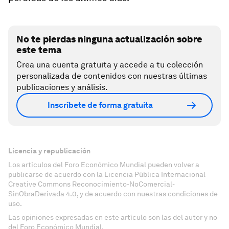
No te pierdas ninguna actualización sobre
este tema
Crea una cuenta gratuita y accede a tu colección
personalizada de contenidos con nuestras últimas
publicaciones y análisis.
Inscríbete de forma gratuita
Licencia y republicación
Los artículos del Foro Económico Mundial pueden volver a
publicarse de acuerdo con la Licencia Pública Internacional
Creative Commons Reconocimiento-NoComercial-
SinObraDerivada 4.0, y de acuerdo con nuestras condiciones de
uso.
Las opiniones expresadas en este artículo son las del autor y no
del Foro Económico Mundial.