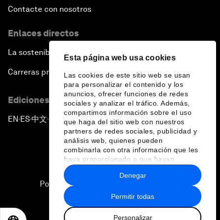
Contacte con nosotros
Enlaces directos
La sostenibilidad en el Foro
Esta página web usa cookies
Carreras profesionales
Las cookies de este sitio web se usan
para personalizar el contenido y los
anuncios, ofrecer funciones de redes
Ediciones en otros idiomas
sociales y analizar el tráfico. Además,
compartimos información sobre el uso
EN
ES
中文
日本語
▪
▪
▪
que haga del sitio web con nuestros
partners de redes sociales, publicidad y
análisis web, quienes pueden
combinarla con otra información que les
haya proporcionado o que hayan
recopilado a partir del uso que haya
Denegar
hecho de sus servicios.
Política de privacidad y normas de uso
Permitir todas
Sitemap
Personalizar