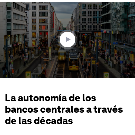
0
seconds
of
2
minutes,
7
seconds
La autonomía de los
bancos centrales a través
de las décadas