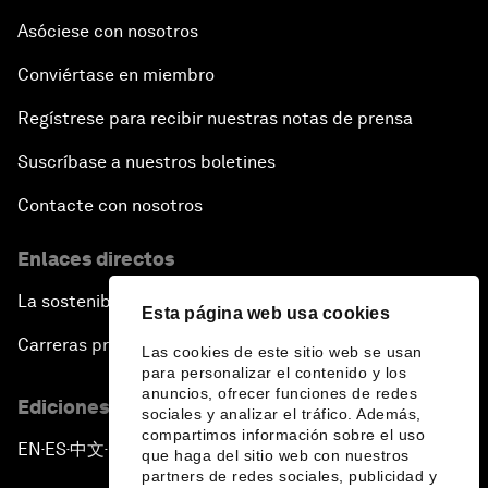
Asóciese con nosotros
Conviértase en miembro
Regístrese para recibir nuestras notas de prensa
Suscríbase a nuestros boletines
Contacte con nosotros
Enlaces directos
La sostenibilidad en el Foro
Esta página web usa cookies
Carreras profesionales
Las cookies de este sitio web se usan
para personalizar el contenido y los
anuncios, ofrecer funciones de redes
Ediciones en otros idiomas
sociales y analizar el tráfico. Además,
compartimos información sobre el uso
EN
ES
中文
日本語
▪
▪
▪
que haga del sitio web con nuestros
partners de redes sociales, publicidad y