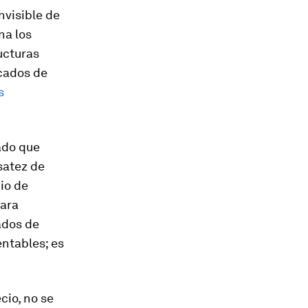
nvisible de
na los
ucturas
rcados de
s
ado que
satez de
io de
para
ados de
entables; es
cio, no se