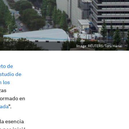
Image:
REUTERS/Toru Hanai
eto de
studio de
 los
zas
sformado en
vada
".
la esencia