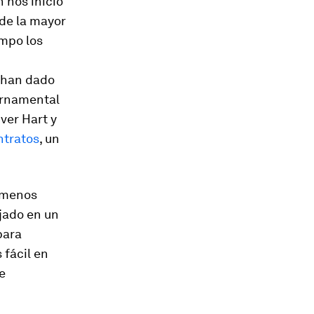
 nos inició
 de la mayor
empo los
 han dado
bernamental
ver Hart y
ntratos
, un
o menos
jado en un
para
 fácil en
e