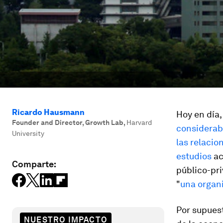
Ricardo Hausmann
Hoy en día,
Founder and Director, Growth Lab
,
Harvard
considerab
University
las relacio
estudios
ac
Comparte:
público-pr
"
una organi
Por supuest
NUESTRO IMPACTO