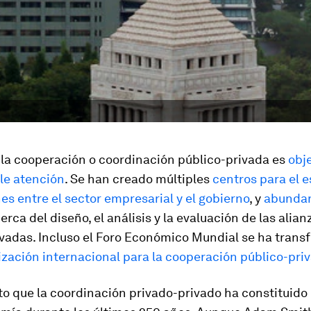
 la cooperación o coordinación público-privada es
obj
le atención
. Se han creado múltiples
centros para el e
nes entre el sector empresarial y el gobierno
, y
abundan
erca del diseño, el análisis y la evaluación de las alian
ivadas. Incluso el Foro Económico Mundial se ha tran
zación internacional para la cooperación público-pri
o que la coordinación privado-privado ha constituido 