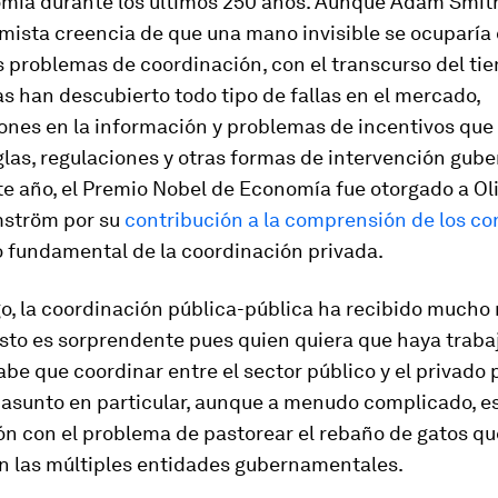
omía durante los últimos 250 años. Aunque Adam Smith
imista creencia de que una mano invisible se ocuparía
s problemas de coordinación, con el transcurso del ti
 han descubierto todo tipo de fallas en el mercado,
ones en la información y problemas de incentivos que
glas, regulaciones y otras formas de intervención gu
ste año, el Premio Nobel de Economía fue otorgado a Oli
ström por su
contribución a la comprensión de los co
fundamental de la coordinación privada.
o, la coordinación pública-pública ha recibido much
Esto es sorprendente pues quien quiera que haya traba
abe que coordinar entre el sector público y el privado 
asunto en particular, aunque a menudo complicado, es
n con el problema de pastorear el rebaño de gatos qu
n las múltiples entidades gubernamentales.