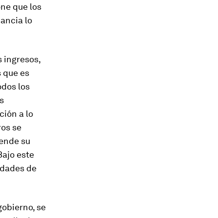
one que los
ancia lo
s ingresos,
s que es
odos los
s
ción a lo
ros se
pende su
Bajo este
idades de
gobierno, se