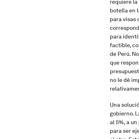
requiere la
botella en 
para visas 
corresponde
para ident
factible, c
de Perú. No
que respon
presupuesta
no le dé im
relativamen
Una soluci
gobierno. L
al 5%, a un
para ser ej