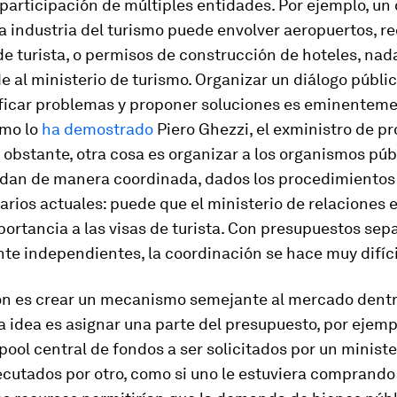
 participación de múltiples entidades. Por ejemplo, un 
la industria del turismo puede envolver aeropuertos, re
de turista, o permisos de construcción de hoteles, nada
 al ministerio de turismo. Organizar un diálogo públi
ificar problemas y proponer soluciones es eminentem
omo lo
ha demostrado
Piero Ghezzi, el exministro de p
 obstante, otra cosa es organizar a los organismos púb
dan de manera coordinada, dados los procedimientos
rios actuales: puede que el ministerio de relaciones e
portancia a las visas de turista. Con presupuestos sep
te independientes, la coordinación se hace muy difíci
ón es crear un mecanismo semejante al mercado dentr
a idea es asignar una parte del presupuesto, por ejemp
 pool central de fondos a ser solicitados por un ministe
ecutados por otro, como si uno le estuviera comprando