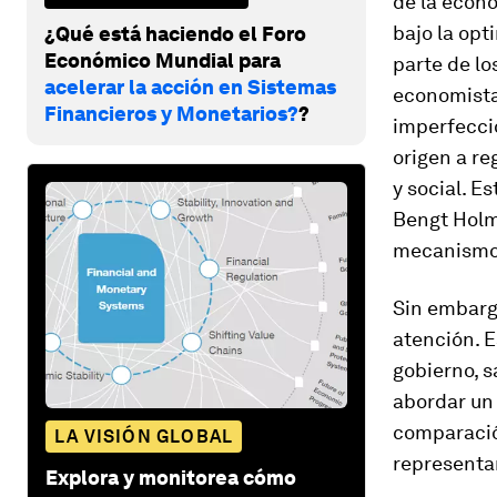
de la econ
bajo la opt
¿Qué está haciendo el Foro
Económico Mundial para
parte de lo
acelerar la acción en Sistemas
economistas
Financieros y Monetarios?
?
imperfecci
origen a re
y social. E
Bengt Holm
mecanismo 
Sin embarg
atención. 
gobierno, s
abordar un 
comparació
LA VISIÓN GLOBAL
representa
Explora y monitorea cómo