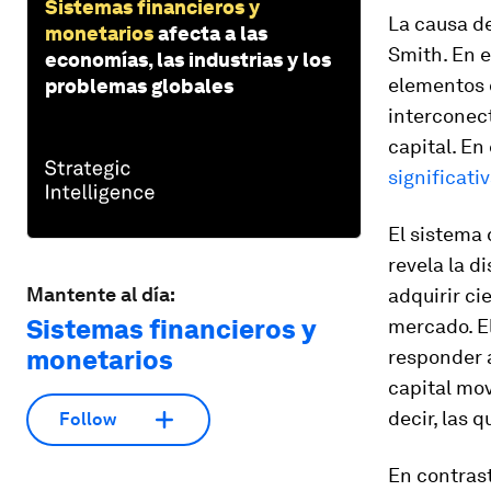
Sistemas financieros y
La causa de
monetarios
afecta a las
Smith. En e
economías, las industrias y los
elementos d
problemas globales
interconect
capital. En
significati
El sistema
revela la d
Mantente al día:
adquirir ci
Sistemas financieros y
mercado. El
monetarios
responder a
capital mov
decir, las 
Follow
En contrast