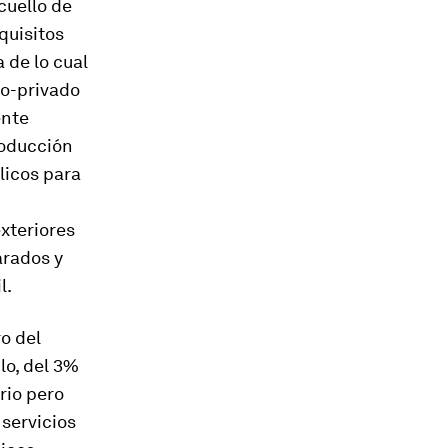
cuello de
quisitos
 de lo cual
co-privado
ente
roducción
licos para
xteriores
arados y
l.
o del
lo, del 3%
rio pero
 servicios