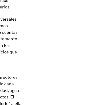
licos
erios.
iversales
amos
de cuentas
artamento
n los
icios que
directores
 de cada
cidad, agua
ctos. El
erle" a ella