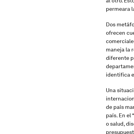
al otro. Es
permeara la
Dos metáfor
ofrecen cue
comerciales
maneja la r
diferente p
departamen
identifica e
Una situaci
internacion
de país man
país. En el
o salud, di
presupuesto