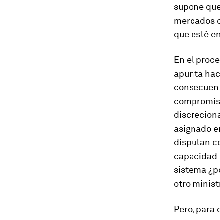
supone que 
mercados d
que esté en
En el proce
apunta haci
consecuente
compromisos
discreciona
asignado en
disputan ce
capacidad 
sistema ¿po
otro minist
Pero, para 