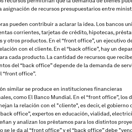
tos recursos permitirían que la demanda de bienes púb
 asignación de recursos presupuestarios entre minist
as pueden contribuir a aclarar la idea. Los bancos un
ntas corrientes, tarjetas de crédito, hipotecas, prést
 y otros productos. En el “front office”, un ejecutivo 
elación con el cliente. En el “back office”, hay un dep
ara cada producto. La cantidad de recursos que recibe
tos del “back office” depende de la demanda de serv
l “front office”.
ón similar se produce en instituciones financieras
ales, como El Banco Mundial. En el “front office”, los 
ejan la relación con el "cliente", es decir, el gobierno
 “back office”, expertos en educación, vialidad, electri
señan y analizan los préstamos para los distintos proye
 se le da al “front office” y el “back office” debe "vend