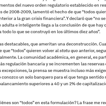
ementos del nuevo orden regulatorio establecido en re
s de 2008‑2009, lamentó el hecho de que “todos quier
terior a la gran crisis financiera”. Y declaró que “no s
adulta e inteligente llega a la conclusión de que hay 
a todo lo que se construyó en los últimos diez años”.
as destacables, que ameritan una deconstrucción. Cu
e que “todos” quieren volver al
statu quo
anterior, seg
eralmente. La comunidad académica, en general, es par
s regulación bancaria y se incrementen las reservas d
 excepciones, la prensa se muestra incluso más exige
 conozco un solo banquero para el que tenga sentido 
palancamiento superiores a 40 y un 2% de capitalizac
iénes son “todos” en esta formulación? La frase me r