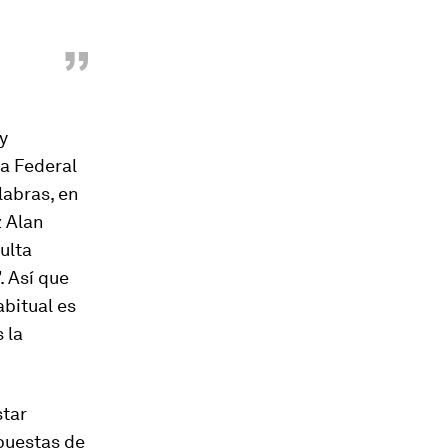
”
y
a Federal
labras, en
z Alan
ulta
. Así que
abitual es
 la
star
opuestas de