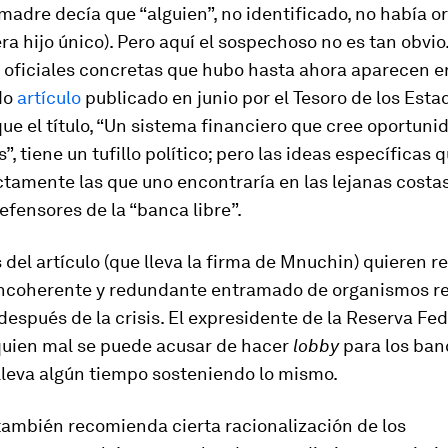
adre decía que “alguien”, no identificado, no había 
era hijo único). Pero aquí el sospechoso no es tan obvio
 oficiales concretas que hubo hasta ahora aparecen e
do
artículo
publicado en junio por el Tesoro de los Esta
ue el título, “Un sistema financiero que cree oportuni
, tiene un tufillo político; pero las ideas específicas
ctamente las que uno encontraría en las lejanas costa
efensores de la “banca libre”.
 del artículo (que lleva la firma de Mnuchin) quieren r
incoherente y redundante entramado de organismos re
espués de la crisis. El expresidente de la Reserva Fed
 quien mal se puede acusar de hacer
lobby
para los ban
 lleva algún tiempo sosteniendo lo mismo.
 también recomienda cierta racionalización de los