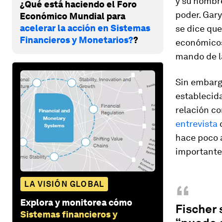
y su nombre
¿Qué está haciendo el Foro
poder. Gar
Económico Mundial para
acelerar la acción en Sistemas
se dice qu
Financieros y Monetarios?
?
económicos 
mando de la
Sin embargo
establecida
relación co
entrevista
q
hace poco 
importante
“
LA VISIÓN GLOBAL
Explora y monitorea cómo
Fischer 
Sistemas financieros y