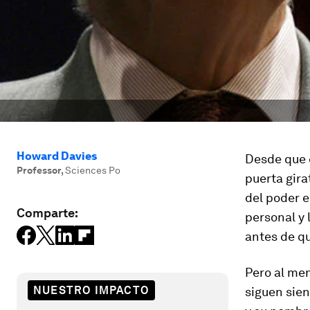
Howard Davies
Desde que e
Professor
,
Sciences Po
puerta girat
del poder e
Comparte:
personal y 
antes de qu
Pero al men
NUESTRO IMPACTO
siguen sien