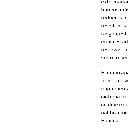
extremadam
bancos más
reducir la
resistencia
rasgos, est
crisis. El 
reservas d
sobre rese
El único ap
tiene que v
implementac
sistema fin
se dice ex
calibración
Basilea.