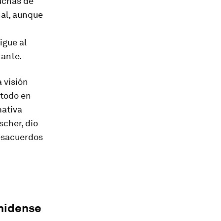
luchas de
al, aunque
igue al
rante.
 visión
 todo en
mativa
scher, dio
desacuerdos
unidense