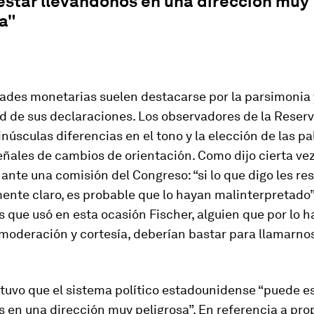
estar llevándonos en una dirección muy
a"
dades monetarias suelen destacarse por la parsimonia 
 de sus declaraciones. Los observadores de la Reserv
núsculas diferencias en el tono y la elección de las pa
ñales de cambios de orientación. Como dijo cierta ve
nte una comisión del Congreso: “si lo que digo les res
ente claro, es probable que lo hayan malinterpretado”
s que usó en esta ocasión Fischer, alguien que por lo h
moderación y cortesía, deberían bastar para llamarnos
tuvo que el sistema político estadounidense “puede e
 en una dirección muy peligrosa”. En referencia a pr