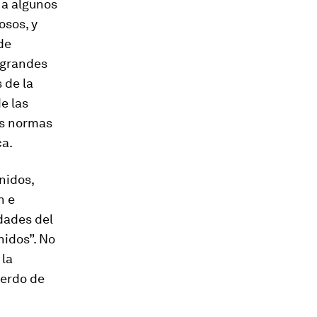
a algunos
osos, y
de
a grandes
 de la
de las
as normas
ca.
nidos,
n e
dades del
nidos”. No
 la
uerdo de