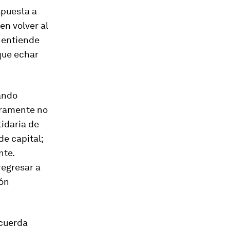
spuesta a
en volver al
e entiende
que echar
ando
uramente no
tidaria de
e capital;
nte.
regresar a
ión
ecuerda