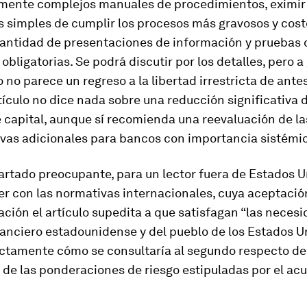
ente complejos manuales de procedimientos, eximir 
 simples de cumplir los procesos más gravosos y cost
 cantidad de presentaciones de información y pruebas 
 obligatorias. Se podrá discutir por los detalles, pero 
o no parece un regreso a la libertad irrestricta de antes
artículo no dice nada sobre una reducción significativa 
e capital, aunque sí recomienda una reevaluación de l
rvas adicionales para bancos con importancia sistémi
artado preocupante, para un lector fuera de Estados U
er con las normativas internacionales, cuya aceptació
ión el artículo supedita a que satisfagan “las necesi
anciero estadounidense y del pueblo de los Estados U
actamente cómo se consultaría al segundo respecto de
 de las ponderaciones de riesgo estipuladas por el ac