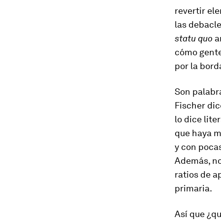
revertir el
las debacle
statu quo
an
cómo gente 
por la bord
Son palabr
Fischer dic
lo dice lit
que haya má
y con pocas
Además, no
ratios de a
primaria.
Así que ¿qu