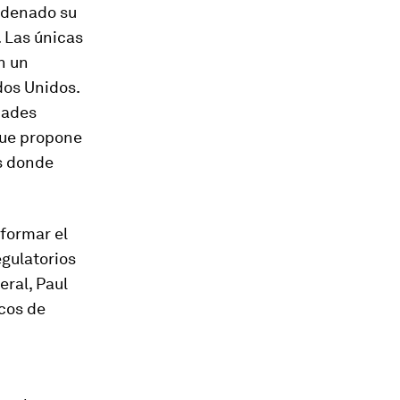
ordenado su
. Las únicas
n un
dos Unidos.
dades
 que propone
s donde
eformar el
gulatorios
eral, Paul
cos de