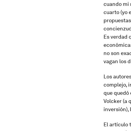
cuando mi m
cuarto (yo 
propuestas
concienzu
Es verdad q
económicas”
no son exa
vagan los d
Los autores
complejo, 
que quedó d
Volcker (a
inversión),
El artículo