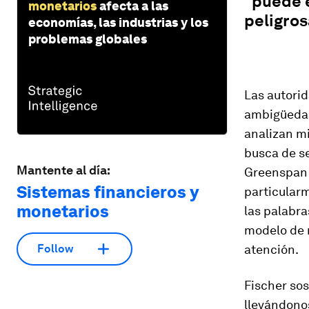
“puede 
monetarios
afecta a las
peligros
economías, las industrias y los
problemas globales
Las autori
ambigüedad
analizan mi
busca de se
Mantente al día:
Greenspan a
Sistemas financieros y
particularm
monetarios
las palabra
modelo de 
atención.
Follow
Fischer sos
llevándonos