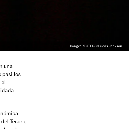
Image:
REUTERS/Lucas Jackson
on una
s pasillos
 el
lidada
conómica
del Tesoro,