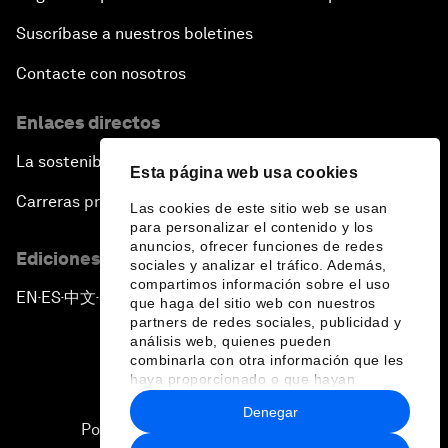
Suscríbase a nuestros boletines
Contacte con nosotros
Enlaces directos
La sostenibilidad en el Foro
Esta página web usa cookies
Carreras profesionales
Las cookies de este sitio web se usan
para personalizar el contenido y los
anuncios, ofrecer funciones de redes
Ediciones en otros idiomas
sociales y analizar el tráfico. Además,
compartimos información sobre el uso
EN
ES
中文
日本語
▪
▪
▪
que haga del sitio web con nuestros
partners de redes sociales, publicidad y
análisis web, quienes pueden
combinarla con otra información que les
haya proporcionado o que hayan
recopilado a partir del uso que haya
Denegar
hecho de sus servicios.
Política de privacidad y normas de uso