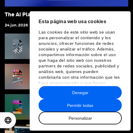
The AI Playbook for Financial Services
Esta página web usa cookies
24 jun. 2026
Las cookies de este sitio web se usan
para personalizar el contenido y los
anuncios, ofrecer funciones de redes
The Longevity Dividend: The Business Case
for Linking Health and Wealth
sociales y analizar el tráfico. Además,
compartimos información sobre el uso
que haga del sitio web con nuestros
partners de redes sociales, publicidad y
análisis web, quienes pueden
Deepening Divides: The Cost of a More
combinarla con otra información que les
Fragmented Financial System
haya proporcionado o que hayan
recopilado a partir del uso que haya
Denegar
hecho de sus servicios.
The Future of Venture Capital: Unlocking
Permitir todas
Liquidity and Growth
Personalizar
EN
ES
中文
日本語