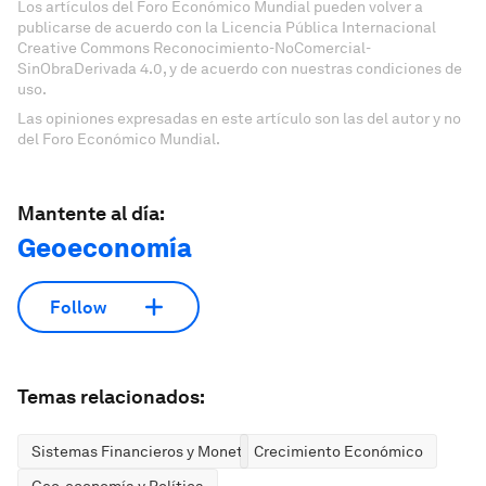
Los artículos del Foro Económico Mundial pueden volver a
publicarse de acuerdo con la Licencia Pública Internacional
Creative Commons Reconocimiento-NoComercial-
SinObraDerivada 4.0, y de acuerdo con nuestras condiciones de
uso.
Las opiniones expresadas en este artículo son las del autor y no
del Foro Económico Mundial.
Mantente al día:
Geoeconomía
Follow
Temas relacionados:
Sistemas Financieros y Monetarios
Crecimiento Económico