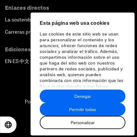
Enlaces directos
La sostenibilidad en el Foro
Esta página web usa cookies
Carreras profesionales
Las cookies de este sitio web se usan
para personalizar el contenido y los
anuncios, ofrecer funciones de redes
Ediciones en otros idiomas
sociales y analizar el tráfico. Además,
compartimos información sobre el uso
EN
ES
中文
日本語
▪
▪
▪
que haga del sitio web con nuestros
partners de redes sociales, publicidad y
análisis web, quienes pueden
combinarla con otra información que les
haya proporcionado o que hayan
recopilado a partir del uso que haya
Denegar
hecho de sus servicios.
Política de privacidad y normas de uso
Permitir todas
Sitemap
Personalizar
©
2026
Foro Económico Mundial
EN
ES
中文
日本語