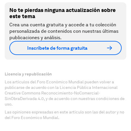
No te pierdas ninguna actualización sobre
este tema
Crea una cuenta gratuita y accede a tu colección
personalizada de contenidos con nuestras últimas
publicaciones y análisis.
Inscríbete de forma gratuita
Licencia y republicación
Los artículos del Foro Económico Mundial pueden volver a
publicarse de acuerdo con la Licencia Pública Internacional
Creative Commons Reconocimiento-NoComercial-
SinObraDerivada 4.0, y de acuerdo con nuestras condiciones de
uso.
Las opiniones expresadas en este artículo son las del autor y no
del Foro Económico Mundial.