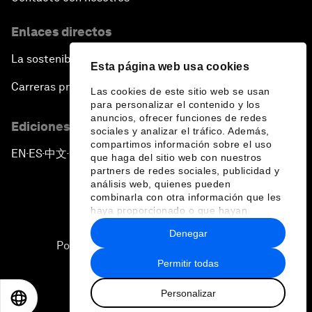
Enlaces directos
La sostenibilidad en el Foro
Esta página web usa cookies
Carreras profesionales
Las cookies de este sitio web se usan
para personalizar el contenido y los
anuncios, ofrecer funciones de redes
Ediciones en otros idiomas
sociales y analizar el tráfico. Además,
compartimos información sobre el uso
EN
ES
中文
日本語
▪
▪
▪
que haga del sitio web con nuestros
partners de redes sociales, publicidad y
análisis web, quienes pueden
combinarla con otra información que les
haya proporcionado o que hayan
recopilado a partir del uso que haya
Denegar
hecho de sus servicios.
Política de privacidad y normas de uso
Permitir todas
Sitemap
Personalizar
©
2026
Foro Económico Mundial
EN
ES
中文
日本語