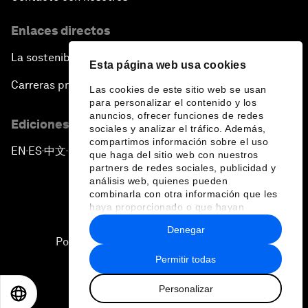
Enlaces directos
La sostenibilidad en el Foro
Esta página web usa cookies
Carreras profesionales
Las cookies de este sitio web se usan
para personalizar el contenido y los
anuncios, ofrecer funciones de redes
Ediciones en otros idiomas
sociales y analizar el tráfico. Además,
compartimos información sobre el uso
EN
ES
中文
日本語
▪
▪
▪
que haga del sitio web con nuestros
partners de redes sociales, publicidad y
análisis web, quienes pueden
combinarla con otra información que les
haya proporcionado o que hayan
recopilado a partir del uso que haya
Denegar
hecho de sus servicios.
Política de privacidad y normas de uso
Permitir todas
Sitemap
Personalizar
©
2026
Foro Económico Mundial
EN
ES
中文
日本語