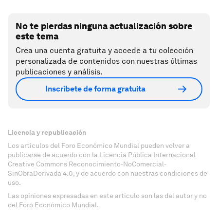
No te pierdas ninguna actualización sobre
este tema
Crea una cuenta gratuita y accede a tu colección
personalizada de contenidos con nuestras últimas
publicaciones y análisis.
Inscríbete de forma gratuita
Licencia y republicación
Los artículos del Foro Económico Mundial pueden volver a
publicarse de acuerdo con la Licencia Pública Internacional
Creative Commons Reconocimiento-NoComercial-
SinObraDerivada 4.0, y de acuerdo con nuestras condiciones de
uso.
Las opiniones expresadas en este artículo son las del autor y no
del Foro Económico Mundial.