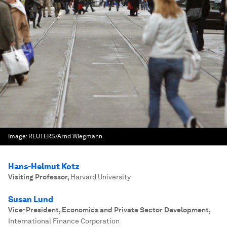
Image:
REUTERS/Arnd Wiegmann
Hans-Helmut Kotz
Visiting Professor
,
Harvard University
Susan Lund
Vice-President, Economics and Private Sector Development
,
International Finance Corporation