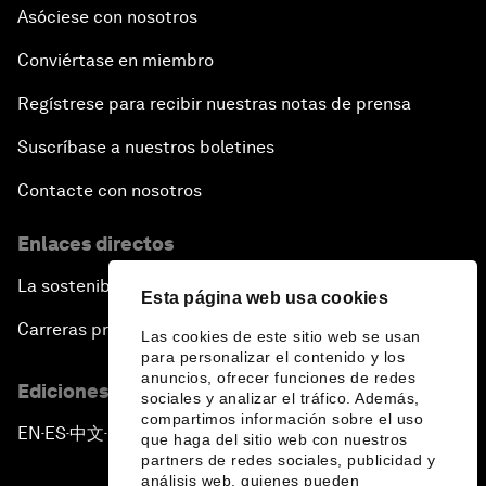
Asóciese con nosotros
Conviértase en miembro
Regístrese para recibir nuestras notas de prensa
Suscríbase a nuestros boletines
Contacte con nosotros
Enlaces directos
La sostenibilidad en el Foro
Esta página web usa cookies
Carreras profesionales
Las cookies de este sitio web se usan
para personalizar el contenido y los
anuncios, ofrecer funciones de redes
Ediciones en otros idiomas
sociales y analizar el tráfico. Además,
compartimos información sobre el uso
EN
ES
中文
日本語
▪
▪
▪
que haga del sitio web con nuestros
partners de redes sociales, publicidad y
análisis web, quienes pueden