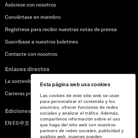
Asóciese con nosotros
Conviértase en miembro
Regístrese para recibir nuestras notas de prensa
Suscríbase a nuestros boletines
Contacte con nosotros
Enlaces directos
La sostenibilidad en el Foro
Esta página web usa cookies
Carreras profesionales
Las cookies de este sitio web se usan
para personalizar el contenido y los
anuncios, ofrecer funciones de redes
Ediciones en otros idiomas
sociales y analizar el tráfico. Además,
compartimos información sobre el uso
EN
ES
中文
日本語
▪
▪
▪
que haga del sitio web con nuestros
partners de redes sociales, publicidad y
análisis web, quienes pueden