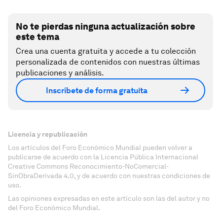
No te pierdas ninguna actualización sobre
este tema
Crea una cuenta gratuita y accede a tu colección
personalizada de contenidos con nuestras últimas
publicaciones y análisis.
Inscríbete de forma gratuita
Licencia y republicación
Los artículos del Foro Económico Mundial pueden volver a
publicarse de acuerdo con la Licencia Pública Internacional
Creative Commons Reconocimiento-NoComercial-
SinObraDerivada 4.0, y de acuerdo con nuestras condiciones de
uso.
Las opiniones expresadas en este artículo son las del autor y no
del Foro Económico Mundial.