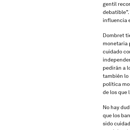
gentil reco
debatible”.
influencia 
Dombret ti
monetaria p
cuidado co
independen
pedirán a l
también lo 
política m
de los que 
No hay duda
que los ban
sido cuidad