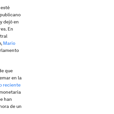
 esté
epublicano
 y dejó en
res. En
tral
e,
Mario
arlamento
de que
femar en la
o reciente
 monetaria
se han
 hora de un