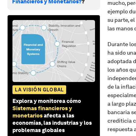
Financieros y Monetarios?
?
mucho, pero
ejemplo dur
su parte, 
las manos d
Durante los
ha sido una
adoptada d
los años qu
independenc
de la infla
LA VISIÓN GLOBAL
especialmen
Explora y monitorea cómo
a largo pla
Sistemas financieros y
bancaria s
monetarios
afecta a las
crediticia 
economías, las industrias y los
respuesta 
problemas globales