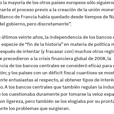
 la mayoría de los otros países europeos sólo siguiero
ante el proceso previo a la creación de la unión monet
el Banco de Francia había quedado desde tiempos de N
el gobierno, pero discretamente”.
 últimos veinte años, la independencia de los bancos 
 especie de “fin de la historia” en materia de política 
espués de intentar (y fracasar con) muchos otros reg
e precedieron a la crisis financiera global de 2008, la
ia de los bancos centrales se consideró eficaz para e
ción; y los países con un déficit fiscal cuantioso se mo
te entusiastas al respecto, al obtener tipos de inter
zo. A los bancos centrales que también regulan la indus
e los cuestionaba duramente por tomarse la veloz exp
con ligereza, pero también se los elogiaba por su pront
ante los problemas que surgieran.