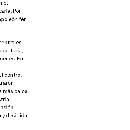
n el
aria. Por
apoleón “en
centrales
monetaria,
ímenes. En
l control
straron
és más bajos
tria
ansión
a y decidida