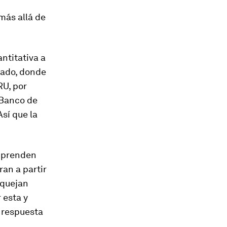
más allá de
antitativa a
orado, donde
RU, por
 Banco de
sí que la
omprenden
ran a partir
e quejan
 esta y
a respuesta