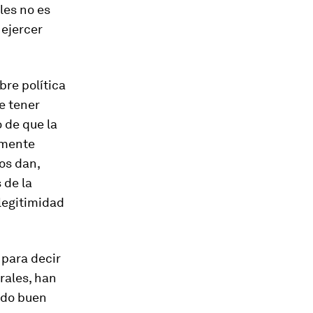
les no es
 ejercer
re política
e tener
 de que la
amente
os dan,
 de la
legitimidad
 para decir
rales, han
ado buen