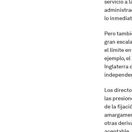
servicio a 
administrac
lo inmediat
Pero tambié
gran escala
el límite en
ejemplo, el
Inglaterra
independen
Los direct
las presion
de la fijac
amargamente
otras deriv
aceptable.