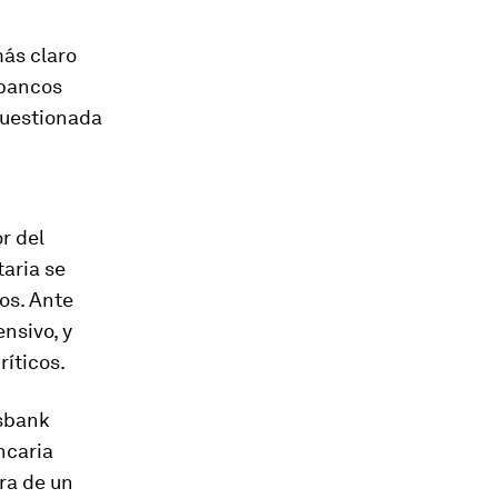
más claro
 bancos
cuestionada
r del
taria se
os. Ante
nsivo, y
ríticos.
esbank
ncaria
ora de un