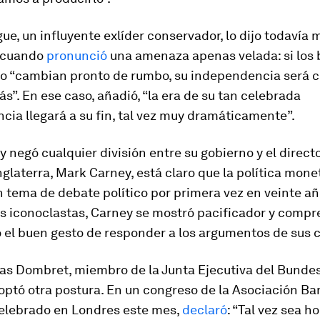
ue, un influyente exlíder conservador, lo dijo todavía 
 cuando
pronunció
una amenaza apenas velada: si los
no “cambian pronto de rumbo, su independencia será 
s”. En ese caso, añadió, “la era de su tan celebrada
ia llegará a su fin, tal vez muy dramáticamente”.
negó cualquier división entre su gobierno y el directo
glaterra, Mark Carney, está claro que la política mone
n tema de debate político por primera vez en veinte añ
s iconoclastas, Carney se mostró pacificador y compre
 el buen gesto de responder a los argumentos de sus c
as Dombret, miembro de la Junta Ejecutiva del Bund
optó otra postura. En un congreso de la Asociación Ba
celebrado en Londres este mes,
declaró
: “Tal vez sea h