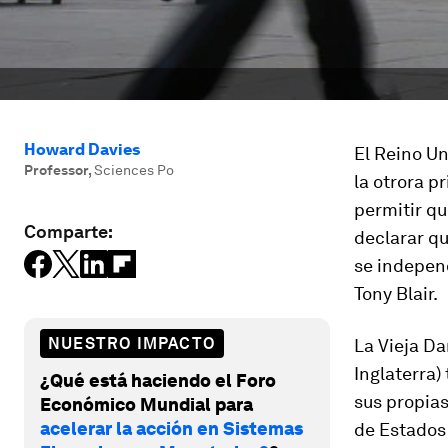
Howard Davies
El Reino Un
Professor
,
Sciences Po
la otrora p
permitir qu
Comparte:
declarar qu
se independ
Tony Blair.
NUESTRO IMPACTO
La Vieja D
Inglaterra)
¿Qué está haciendo el Foro
sus propias
Económico Mundial para
acelerar la acción en Sistemas
de Estados