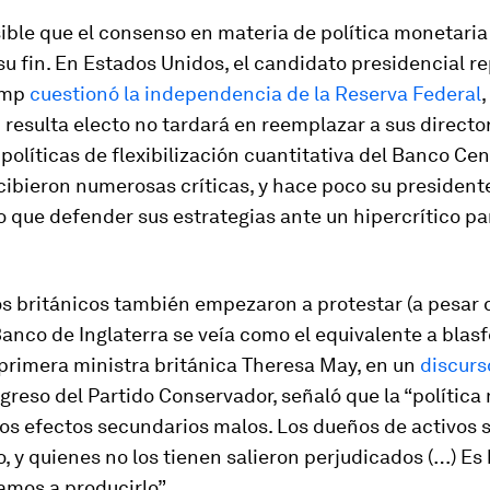
ible que el consenso en materia de política monetaria
su fin. En Estados Unidos, el candidato presidencial r
ump
cuestionó la independencia de la Reserva Federal
,
i resulta electo no tardará en reemplazar a sus directo
 políticas de flexibilización cuantitativa del Banco Cen
ibieron numerosas críticas, y hace poco su president
vo que defender sus estrategias ante un hipercrítico p
os británicos también empezaron a protestar (a pesar 
 Banco de Inglaterra se veía como el equivalente a blas
a primera ministra británica Theresa May, en un
discurs
greso del Partido Conservador, señaló que la “política
os efectos secundarios malos. Los dueños de activos 
, y quienes no los tienen salieron perjudicados (…) Es
amos a producirlo”.