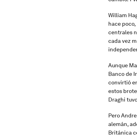
William Hag
hace poco,
centrales 
cada vez má
independenc
Aunque May 
Banco de In
convirtió e
estos brote
Draghi tuvo
Pero Andre
alemán, ad
Británica 