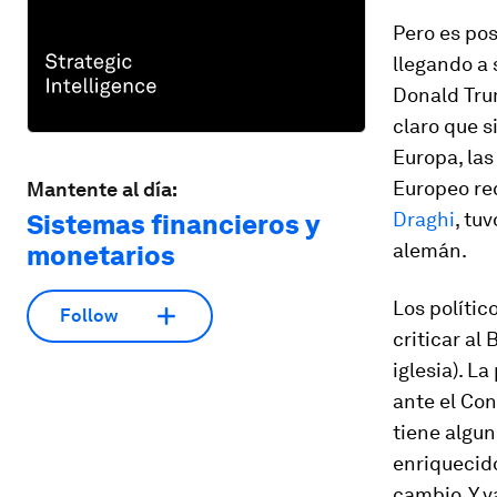
Pero es pos
llegando a 
Donald Tr
claro que s
Europa, las
Europeo rec
Mantente al día:
Draghi
, tu
Sistemas financieros y
alemán.
monetarios
Los polític
Follow
criticar al
iglesia). L
ante el Con
tiene algun
enriquecido
cambio. Y v