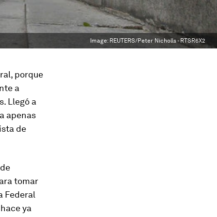
Image:
REUTERS/Peter Nicholls - RTSR6X2
ral, porque
nte a
s. Llegó a
ra apenas
ista de
 de
jara tomar
a Federal
 hace ya