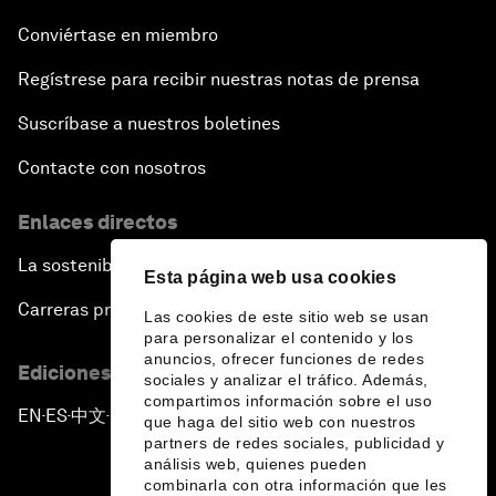
Conviértase en miembro
Regístrese para recibir nuestras notas de prensa
Suscríbase a nuestros boletines
Contacte con nosotros
Enlaces directos
La sostenibilidad en el Foro
Esta página web usa cookies
Carreras profesionales
Las cookies de este sitio web se usan
para personalizar el contenido y los
anuncios, ofrecer funciones de redes
Ediciones en otros idiomas
sociales y analizar el tráfico. Además,
compartimos información sobre el uso
EN
ES
中文
日本語
▪
▪
▪
que haga del sitio web con nuestros
partners de redes sociales, publicidad y
análisis web, quienes pueden
combinarla con otra información que les