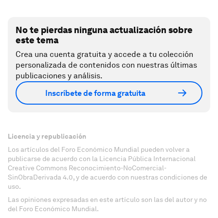
No te pierdas ninguna actualización sobre
este tema
Crea una cuenta gratuita y accede a tu colección
personalizada de contenidos con nuestras últimas
publicaciones y análisis.
Inscríbete de forma gratuita
Licencia y republicación
Los artículos del Foro Económico Mundial pueden volver a
publicarse de acuerdo con la Licencia Pública Internacional
Creative Commons Reconocimiento-NoComercial-
SinObraDerivada 4.0, y de acuerdo con nuestras condiciones de
uso.
Las opiniones expresadas en este artículo son las del autor y no
del Foro Económico Mundial.