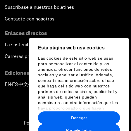
Suscríbase a nuestros boletines
Contacte con nosotros
Enlaces directos
La sostenibilidad en el Foro
Esta página web usa cookies
Carreras profesionales
Las cookies de este sitio web se usan
para personalizar el contenido y los
anuncios, ofrecer funciones de redes
Ediciones en otros idiomas
sociales y analizar el tráfico. Además,
compartimos información sobre el uso
EN
ES
中文
日本語
▪
▪
▪
que haga del sitio web con nuestros
partners de redes sociales, publicidad y
análisis web, quienes pueden
combinarla con otra información que les
haya proporcionado o que hayan
recopilado a partir del uso que haya
Denegar
hecho de sus servicios.
Política de privacidad y normas de uso
Permitir todas