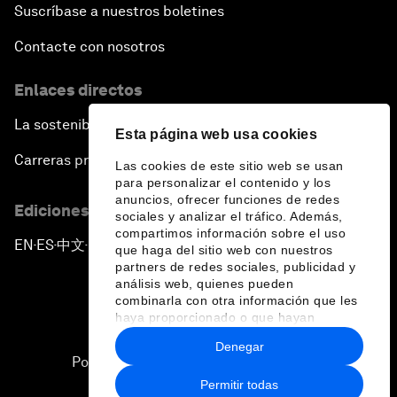
Suscríbase a nuestros boletines
Contacte con nosotros
Enlaces directos
La sostenibilidad en el Foro
Esta página web usa cookies
Carreras profesionales
Las cookies de este sitio web se usan
para personalizar el contenido y los
anuncios, ofrecer funciones de redes
Ediciones en otros idiomas
sociales y analizar el tráfico. Además,
compartimos información sobre el uso
EN
ES
中文
日本語
▪
▪
▪
que haga del sitio web con nuestros
partners de redes sociales, publicidad y
análisis web, quienes pueden
combinarla con otra información que les
haya proporcionado o que hayan
recopilado a partir del uso que haya
Denegar
hecho de sus servicios.
Política de privacidad y normas de uso
Permitir todas
Sitemap