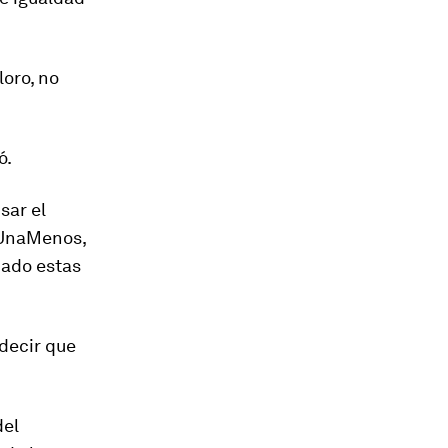
loro, no
ó.
sar el
NiUnaMenos,
cado estas
decir que
del