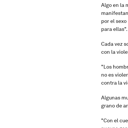
Algo en la
manifestan
por el sexo
para ellas
".
Cada vez s
con la viol
"
Los homb
no es viole
contra la v
Algunas mu
grano de a
"Con el cue