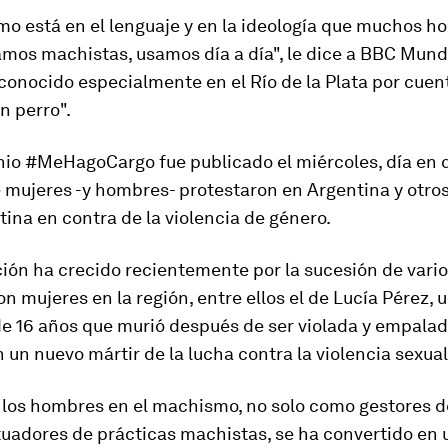
o está en el lenguaje
y
en la id
e
ología que muchos ho
amos machistas, usamos día a día
", le dice a BBC Mund
conocido especialmente en el Río de la Plata por cue
n perro".
nio #MeHagoCargo fue publicado el miércoles, día en 
 mujeres -y hombres- protestaron en Argentina y otro
ina en contra de la violencia de género.
ión ha crecido recientemente por la sucesión de vari
on mujeres en la región, entre ellos el de Lucía Pérez, 
e 16 años que murió después de ser violada y empalad
n un nuevo mártir de la lucha contra la violencia sexual
e los hombres en el machismo,
no solo como gestores 
tuadores de prácticas machistas
, se ha convertido en 