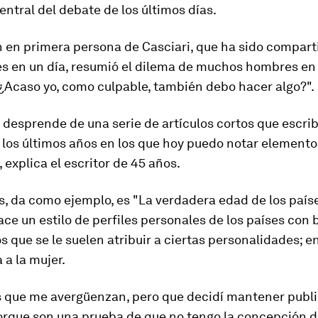
ntral del debate de los últimos días.
n en primera persona de Casciari, que ha sido compar
es en un día, resumió el dilema de muchos hombres en
¿
A
caso yo, como culpable, también debo hacer algo?
".
e desprende de una serie de artículos cortos que escrib
 los últimos años en los que hoy puedo notar elemento
 explica el escritor de 45 años.
s, da como ejemplo, es "La verdadera edad de los paíse
ace un estilo de perfiles personales de los países con 
s que se le suelen atribuir a ciertas personalidades; ent
 a la mujer.
s que me avergüenzan, pero que decidí mantener publ
porque son una prueba de que no tengo la concepción d