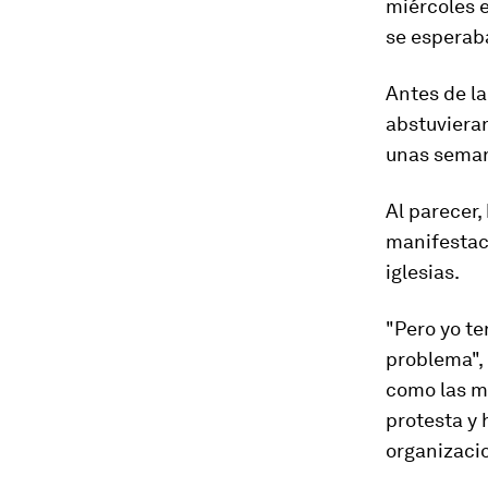
miércoles 
se esperab
Antes de la
abstuvieran
unas seman
Al parecer,
manifestaci
iglesias.
"
Pero yo te
problema
"
como las mu
protesta y 
organizaci