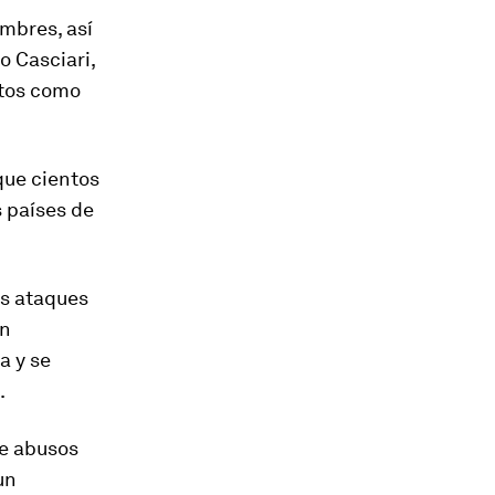
mbres, así
o Casciari,
ntos como
que cientos
s países de
os ataques
un
a y se
.
de abusos
un