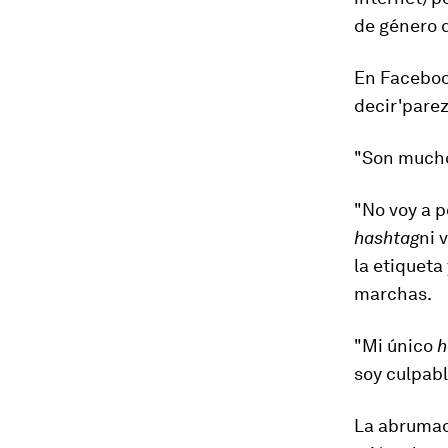
de género q
En Facebook
decir
'pare
"Son muchos
"No voy a p
hashtag
ni 
la etiquet
marchas.
"Mi único
h
soy culpab
La abrumad