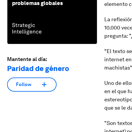
problemas globales
elemento ce
La reflexió
10.000 vec
pregunta: "
"El texto s
Mantente al día:
internet en
Paridad de género
machistas",
Uno de ello
Follow
en el que h
estereotipo
que se le da
"
Son texto
internet) 