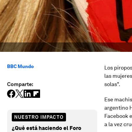
BBC Mundo
Los piropos
las mujeres
Comparte:
solas".
Ese machism
argentino H
Facebook e
NUESTRO IMPACTO
a la vez cru
¿Qué está haciendo el Foro