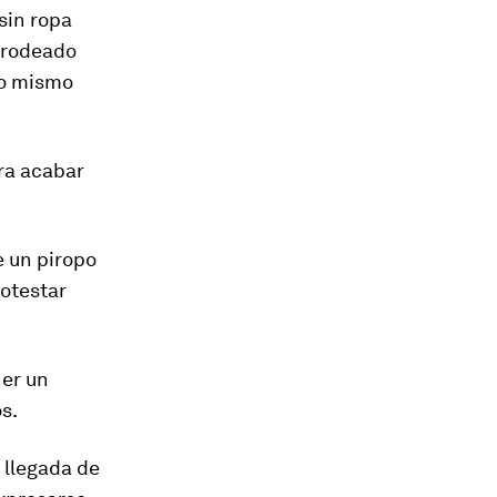
sin ropa
 rodeado
lo mismo
ra acabar
 un piropo
rotestar
ner un
s.
 llegada de