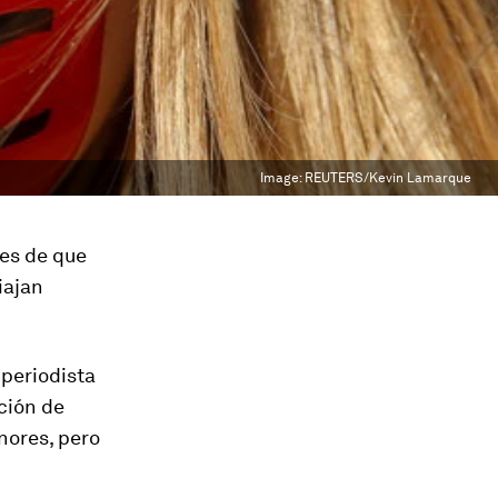
Image:
REUTERS/Kevin Lamarque
tes de que
iajan
 periodista
ción de
nores, pero