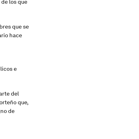
de los que
mbres que se
ario hace
licos e
arte del
porteño que,
gno de