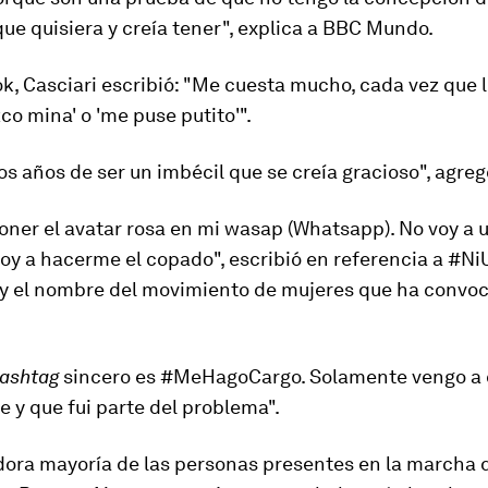
ue quisiera y creía tener
", explica a BBC Mundo.
, Casciari escribió: "Me cuesta mucho, cada vez que l
zco mina
' o '
me puse putito
'".
 años de ser un imbécil que se creía gracioso", agreg
oner el avatar rosa en mi wasap (Whatsapp). No voy a u
voy a hacerme el copado", escribió en referencia a #
a y el nombre del movimiento de mujeres que ha convo
ashtag
sincero es #MeHagoCargo.
Solamente vengo a 
le
y que fui parte del problema".
ora mayoría de las personas presentes en la marcha 