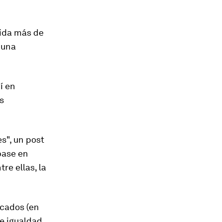
tida más de
 una
í en
s
s", un post
base en
re ellas, la
icados (en
e igualdad