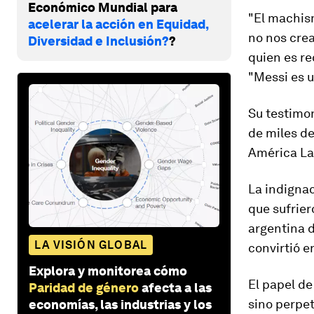
Económico Mundial para
"
El machism
acelerar la acción en Equidad,
no nos cre
Diversidad e Inclusión?
?
quien es re
"Messi es u
Su testimo
de miles de
América Lat
La indignac
que sufrier
argentina d
LA VISIÓN GLOBAL
convirtió e
Explora y monitorea cómo
El papel d
Paridad de género
afecta a las
sino perpe
economías, las industrias y los