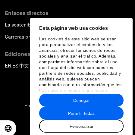
Enlaces directos
La sostenibilidad en el Foro
Esta página web usa cookies
Carreras profesionales
Las cookies de este sitio web se usan
para personalizar el contenido y los
anuncios, ofrecer funciones de redes
Ediciones en otros idiomas
sociales y analizar el tráfico. Además,
compartimos información sobre el uso
EN
ES
中文
日本語
▪
▪
▪
que haga del sitio web con nuestros
partners de redes sociales, publicidad y
análisis web, quienes pueden
combinarla con otra información que les
haya proporcionado o que hayan
recopilado a partir del uso que haya
Denegar
hecho de sus servicios.
Política de privacidad y normas de uso
Permitir todas
Sitemap
Personalizar
©
2026
Foro Económico Mundial
EN
ES
中文
日本語