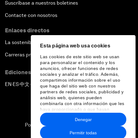
Suscríbase a nuestros boletines
Contacte con nosotros
Enlaces directos
La sostenibilidad en el Foro
Esta página web usa cookies
Carreras profesionales
Las cookies de este sitio web se usan
para personalizar el contenido y los
anuncios, ofrecer funciones de redes
Ediciones en otros idiomas
sociales y analizar el tráfico. Además,
compartimos información sobre el uso
EN
ES
中文
日本語
▪
▪
▪
que haga del sitio web con nuestros
partners de redes sociales, publicidad y
análisis web, quienes pueden
combinarla con otra información que les
haya proporcionado o que hayan
recopilado a partir del uso que haya
Denegar
hecho de sus servicios.
Política de privacidad y normas de uso
Permitir todas
Sitemap