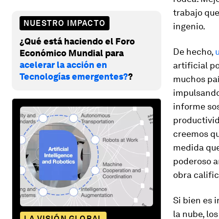
trabajo que
NUESTRO IMPACTO
ingenio.
¿Qué está haciendo el Foro
De hecho,
Económico Mundial para
acelerar la acción en
artificial 
Tecnologías emergentes?
?
muchos paí
impulsando
informe sos
productivid
creemos que
medida que 
poderoso a
obra califi
Si bien es 
la nube, lo
LA VISIÓN GLOBAL