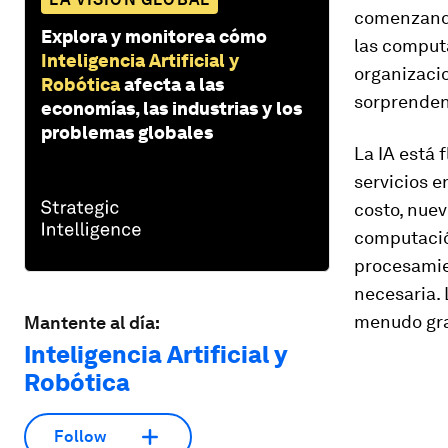
comenzando
Explora y monitorea cómo
las comput
Inteligencia Artificial y
organizaci
Robótica
afecta a las
sorprenden
economías, las industrias y los
problemas globales
La IA está 
servicios e
costo, nuev
computación
procesamie
necesaria. 
menudo grac
Mantente al día:
Inteligencia Artificial y
Robótica
Follow