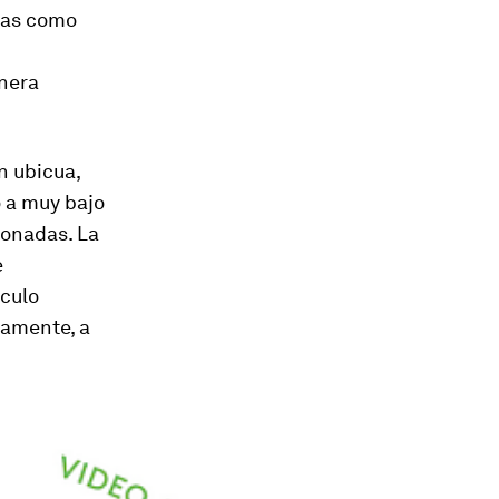
nas como
anera
n ubicua,
o a muy bajo
ionadas. La
e
lculo
damente, a