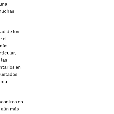
 una
 muchas
ad de los
e el
 más
ticular,
 las
ntarios en
iquetados
lama
nosotros en
s aún más