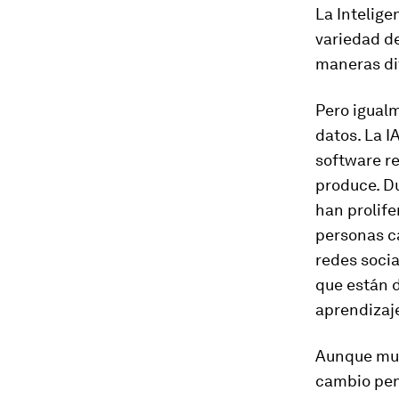
La Intelige
variedad d
maneras dif
Pero igualm
datos. La I
software r
produce. Du
han prolife
personas c
redes socia
que están d
aprendizaj
Aunque muc
cambio pen