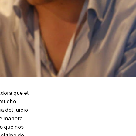
adora que el
y mucho
a del juicio
 de manera
do que nos
el tipo de