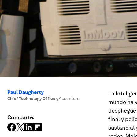
Paul Daugherty
La Intelige
Chief Technology Officer
,
Accenture
mundo ha vi
despliegue 
Comparte:
final y pel
sustancial 
rodea. Mejo