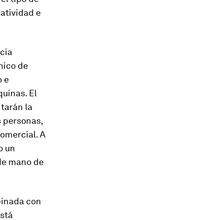
atividad e
cia
mico de
o e
uinas. El
tarán la
s personas,
omercial. A
o un
 de mano de
mbinada con
está