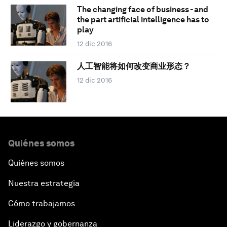
The changing face of business - and
the part artificial intelligence has to
play
12 dic 2016
人工智能将如何改变商业形态？
12 dic 2016
Quiénes somos
Quiénes somos
Nuestra estrategia
Cómo trabajamos
Liderazgo y gobernanza