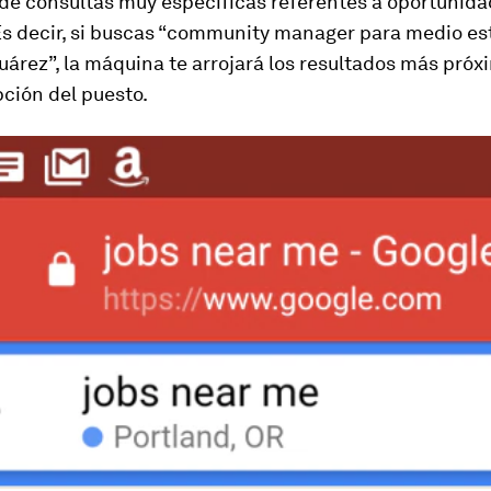
 de consultas muy específicas referentes a oportunid
 Es decir, si buscas “community manager para medio es
uárez”, la máquina te arrojará los resultados más pró
ción del puesto.