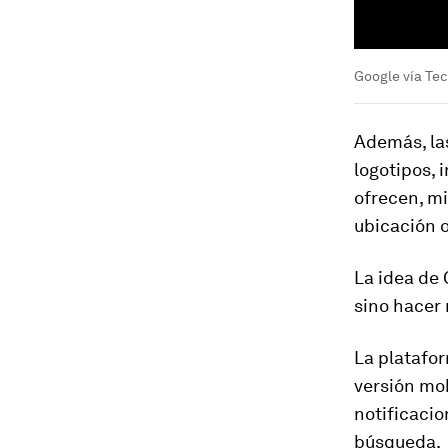
Google vía Te
Además, la
logotipos, 
ofrecen, mi
ubicación o
La idea de 
sino hacer 
La platafo
versión mob
notificacio
búsqueda.