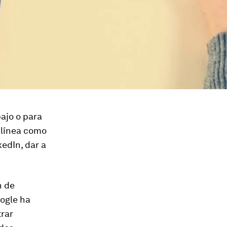
ajo o para
 línea como
kedIn, dar a
n de
oogle ha
trar