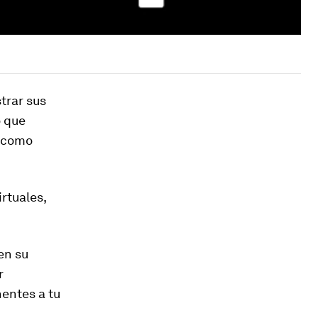
trar sus
o que
s como
rtuales,
en su
r
nentes a tu