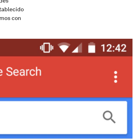
ades
tablecido
ximos con