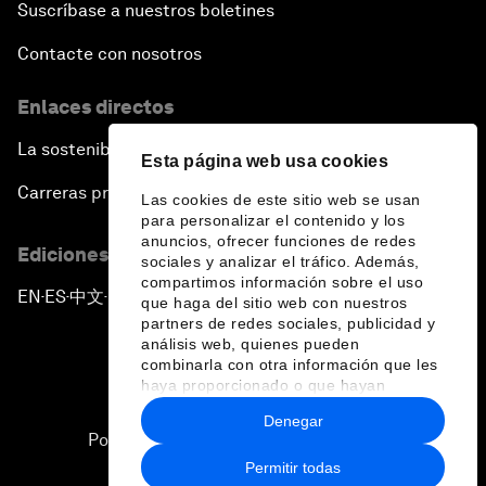
Suscríbase a nuestros boletines
Contacte con nosotros
Enlaces directos
La sostenibilidad en el Foro
Esta página web usa cookies
Carreras profesionales
Las cookies de este sitio web se usan
para personalizar el contenido y los
anuncios, ofrecer funciones de redes
Ediciones en otros idiomas
sociales y analizar el tráfico. Además,
compartimos información sobre el uso
EN
ES
中文
日本語
▪
▪
▪
que haga del sitio web con nuestros
partners de redes sociales, publicidad y
análisis web, quienes pueden
combinarla con otra información que les
haya proporcionado o que hayan
recopilado a partir del uso que haya
Denegar
hecho de sus servicios.
Política de privacidad y normas de uso
Permitir todas
Sitemap