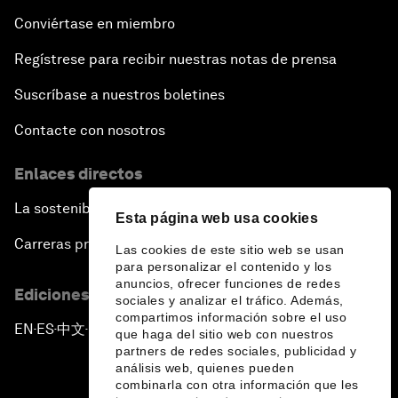
Conviértase en miembro
Regístrese para recibir nuestras notas de prensa
Suscríbase a nuestros boletines
Contacte con nosotros
Enlaces directos
La sostenibilidad en el Foro
Esta página web usa cookies
Carreras profesionales
Las cookies de este sitio web se usan
para personalizar el contenido y los
anuncios, ofrecer funciones de redes
Ediciones en otros idiomas
sociales y analizar el tráfico. Además,
compartimos información sobre el uso
EN
ES
中文
日本語
▪
▪
▪
que haga del sitio web con nuestros
partners de redes sociales, publicidad y
análisis web, quienes pueden
combinarla con otra información que les