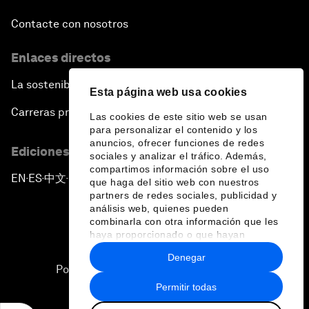
Contacte con nosotros
Enlaces directos
La sostenibilidad en el Foro
Esta página web usa cookies
Carreras profesionales
Las cookies de este sitio web se usan
para personalizar el contenido y los
anuncios, ofrecer funciones de redes
Ediciones en otros idiomas
sociales y analizar el tráfico. Además,
compartimos información sobre el uso
EN
ES
中文
日本語
▪
▪
▪
que haga del sitio web con nuestros
partners de redes sociales, publicidad y
análisis web, quienes pueden
combinarla con otra información que les
haya proporcionado o que hayan
recopilado a partir del uso que haya
Denegar
hecho de sus servicios.
Política de privacidad y normas de uso
Permitir todas
Sitemap