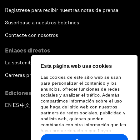
Regístrese para recibir nuestras notas de prensa
Suscríbase a nuestros boletines
Contacte con nosotros
Enlaces directos
La sostenibilidad en el Foro
Esta página web usa cookies
Carreras profesionales
Las cookies de este sitio web se usan
para personalizar el contenido y los
anuncios, ofrecer funciones de redes
Ediciones en otros idiomas
sociales y analizar el tráfico. Además,
compartimos información sobre el uso
EN
ES
中文
日本語
▪
▪
▪
que haga del sitio web con nuestros
partners de redes sociales, publicidad y
análisis web, quienes pueden
combinarla con otra información que les
haya proporcionado o que hayan
recopilado a partir del uso que haya