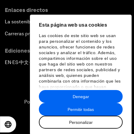
Enlaces directos
La sostenibilidad en el Foro
Esta página web usa cookies
Carreras profesionales
Las cookies de este sitio web se usan
para personalizar el contenido y los
anuncios, ofrecer funciones de redes
Ediciones en otros idiomas
sociales y analizar el tráfico. Además,
compartimos información sobre el uso
EN
ES
中文
日本語
▪
▪
▪
que haga del sitio web con nuestros
partners de redes sociales, publicidad y
análisis web, quienes pueden
combinarla con otra información que les
haya proporcionado o que hayan
recopilado a partir del uso que haya
Denegar
hecho de sus servicios.
Política de privacidad y normas de uso
Permitir todas
Sitemap
Personalizar
©
2026
Foro Económico Mundial
EN
ES
中文
日本語