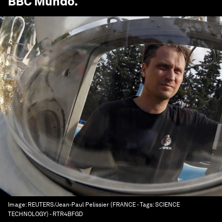
BBC Mundo
.
Image:
REUTERS/Jean-Paul Pelissier (FRANCE - Tags: SCIENCE
TECHNOLOGY) - RTR4BFGD