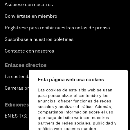
Asóciese con nosotros
Conviértase en miembro
Regístrese para recibir nuestras notas de prensa
Suscríbase a nuestros boletines
Contacte con nosotros
Enlaces directos
La sostenibilidad en el Foro
Esta página web usa cookies
Carreras profesionales
Las cookies de este sitio web se usan
para personalizar el contenido y los
anuncios, ofrecer funciones de redes
Ediciones en otros idiomas
sociales y analizar el tráfico. Además,
compartimos información sobre el uso
EN
ES
中文
日本語
▪
▪
▪
que haga del sitio web con nuestros
partners de redes sociales, publicidad y
análisis web, quienes pueden