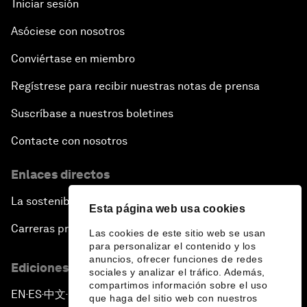
Iniciar sesión
Asóciese con nosotros
Conviértase en miembro
Regístrese para recibir nuestras notas de prensa
Suscríbase a nuestros boletines
Contacte con nosotros
Enlaces directos
La sostenibilidad en el Foro
Esta página web usa cookies
Carreras profesionales
Las cookies de este sitio web se usan
para personalizar el contenido y los
anuncios, ofrecer funciones de redes
Ediciones en otros idiomas
sociales y analizar el tráfico. Además,
compartimos información sobre el uso
EN
ES
中文
日本語
▪
▪
▪
que haga del sitio web con nuestros