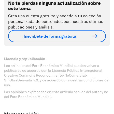
No te pierdas ninguna actualización sobre
este tema
Crea una cuenta gratuita y accede a tu colección
personalizada de contenidos con nuestras últimas
publicaciones y análisis.
Inscríbete de forma gratuita
Licencia y republicación
Los artículos del Foro Económico Mundial pueden volver a
publicarse de acuerdo con la Licencia Pública Internacional
Creative Commons Reconocimiento-NoComercial-
SinObraDerivada 4.0, y de acuerdo con nuestras condiciones de
uso.
Las opiniones expresadas en este artículo son las del autor y no
del Foro Económico Mundial.