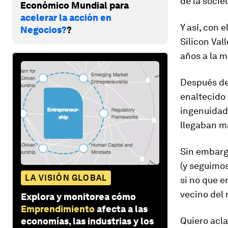
de la socie
Económico Mundial para
acelerar la acción en
Y así, con 
Negocios?
?
Silicon Val
años a la 
Después de 
enaltecido 
ingenuidad 
llegaban m
Sin embarg
(y seguimos
LA VISIÓN GLOBAL
si no que e
vecino del 
Explora y monitorea cómo
Emprendimiento
afecta a las
Quiero acl
economías, las industrias y los