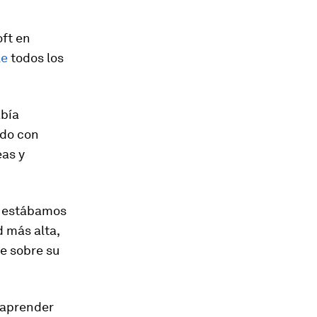
oft en
le
todos los
abía
ndo con
eas y
o estábamos
d más alta,
e sobre su
 aprender