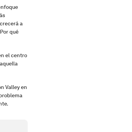
enfoque
más
crecerá a
¿Por qué
en el centro
 aquella
on Valley en
 problema
nte.