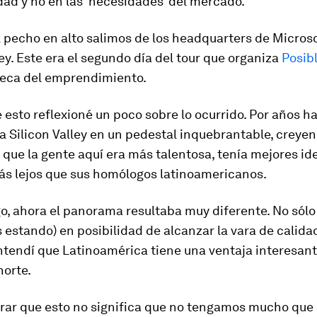
dad y no en las ‘necesidades’ del mercado.
el pecho en alto salimos de los headquarters de Micros
ley. Este era el segundo día del tour que organiza
Posib
meca del emprendimiento.
esto reflexioné un poco sobre lo ocurrido. Por años h
a Silicon Valley en un pedestal inquebrantable, creye
que la gente aquí era más talentosa, tenía mejores id
ás lejos que sus homólogos latinoamericanos.
o, ahora el panorama resultaba muy diferente. No sól
 estando) en posibilidad de alcanzar la vara de calida
ntendí que Latinoamérica tiene una ventaja interesant
norte.
arar que esto no significa que no tengamos mucho que