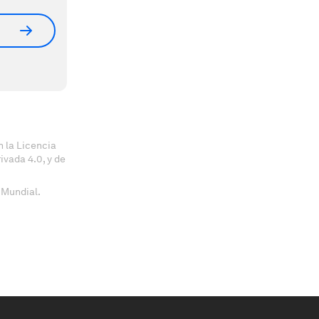
 la Licencia
vada 4.0, y de
 Mundial.