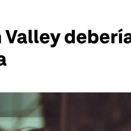
n Valley deberí
a