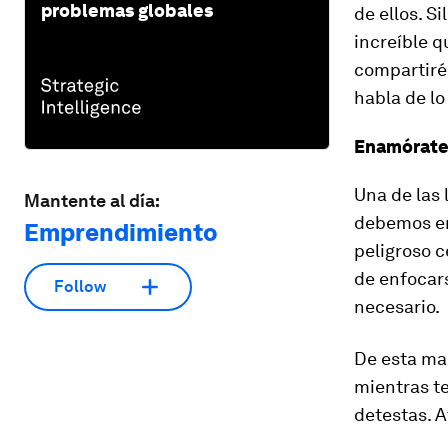
problemas globales
de ellos. S
increíble q
compartiré 
habla de lo
Enamórate 
Una de las
Mantente al día:
debemos en
Emprendimiento
peligroso c
de enfocars
Follow
necesario.
De esta man
mientras te
detestas. 