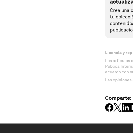
actualiz
Crea una c
tu colecci
contenido
publicacio
Licencia y rep
Los artículos 
Pública Inter
acuerdo con n
Las opiniones 
Comparte: