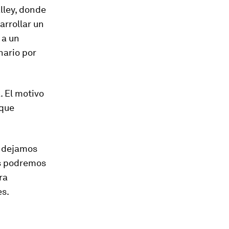
lley, donde
arrollar un
 a un
nario por
. El motivo
rque
i dejamos
s podremos
ra
es.