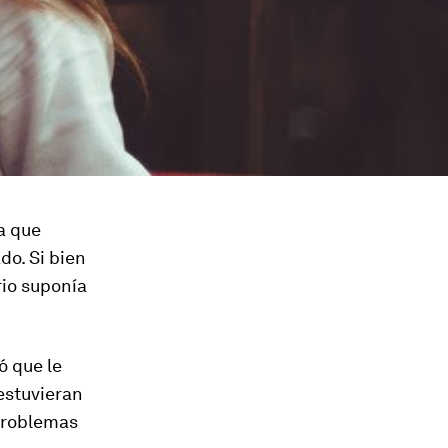
a que
o. Si bien
rio suponía
ó que le
estuvieran
 problemas