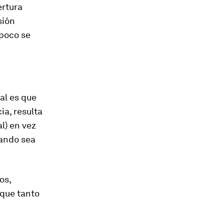
ertura
sión
 poco se
al es que
a, resulta
l) en vez
uando sea
os,
 que tanto