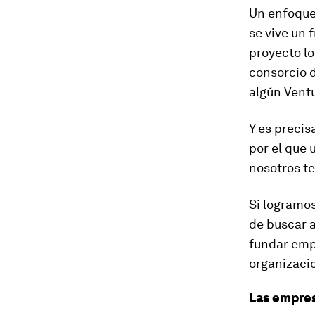
Un enfoque 
se vive un 
proyecto lo
consorcio d
algún Ventu
Y es precis
por el que 
nosotros t
Si logramos
de buscar 
fundar emp
organizacio
Las empres