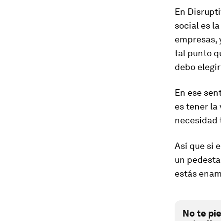
En Disrupt
social es l
empresas, 
tal punto q
debo elegir
En ese sent
es tener la
necesidad t
Así que si 
un pedesta
estás enam
No te pi