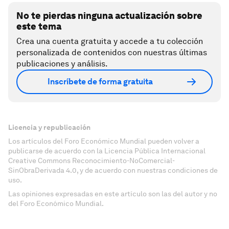
No te pierdas ninguna actualización sobre
este tema
Crea una cuenta gratuita y accede a tu colección
personalizada de contenidos con nuestras últimas
publicaciones y análisis.
Inscríbete de forma gratuita
Licencia y republicación
Los artículos del Foro Económico Mundial pueden volver a
publicarse de acuerdo con la Licencia Pública Internacional
Creative Commons Reconocimiento-NoComercial-
SinObraDerivada 4.0, y de acuerdo con nuestras condiciones de
uso.
Las opiniones expresadas en este artículo son las del autor y no
del Foro Económico Mundial.