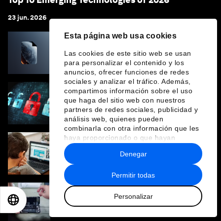
23 jun. 2026
Esta página web usa cookies
Earth Observation: Unlocking the $700
Las cookies de este sitio web se usan
Billion Opportunity
para personalizar el contenido y los
anuncios, ofrecer funciones de redes
sociales y analizar el tráfico. Además,
compartimos información sobre el uso
Cómo la IA podría ayudar a combatir el
que haga del sitio web con nuestros
crimen financiero reinventando la
partners de redes sociales, publicidad y
integridad
análisis web, quienes pueden
combinarla con otra información que les
haya proporcionado o que hayan
recopilado a partir del uso que haya
La innovación digital y la gobernanza no son
Denegar
hecho de sus servicios.
opuestas, son inseparables
Permitir todas
Personalizar
EN
ES
中文
日本語
Pasaportes digitales: ¿Cuándo aporta valor
la transparencia a los productos circulares?