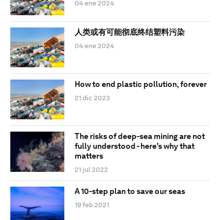
04 ene 2024
人类或有可能彻底终结塑料污染
04 ene 2024
How to end plastic pollution, forever
21 dic 2023
The risks of deep-sea mining are not
fully understood - here's why that
matters
21 jul 2022
A 10-step plan to save our seas
19 feb 2021