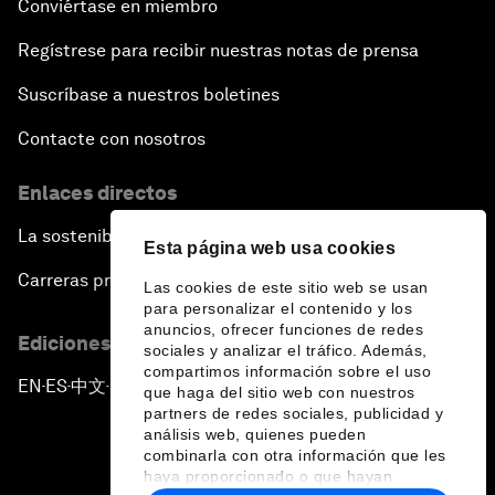
Conviértase en miembro
Regístrese para recibir nuestras notas de prensa
Suscríbase a nuestros boletines
Contacte con nosotros
Enlaces directos
La sostenibilidad en el Foro
Esta página web usa cookies
Carreras profesionales
Las cookies de este sitio web se usan
para personalizar el contenido y los
anuncios, ofrecer funciones de redes
Ediciones en otros idiomas
sociales y analizar el tráfico. Además,
compartimos información sobre el uso
EN
ES
中文
日本語
▪
▪
▪
que haga del sitio web con nuestros
partners de redes sociales, publicidad y
análisis web, quienes pueden
combinarla con otra información que les
haya proporcionado o que hayan