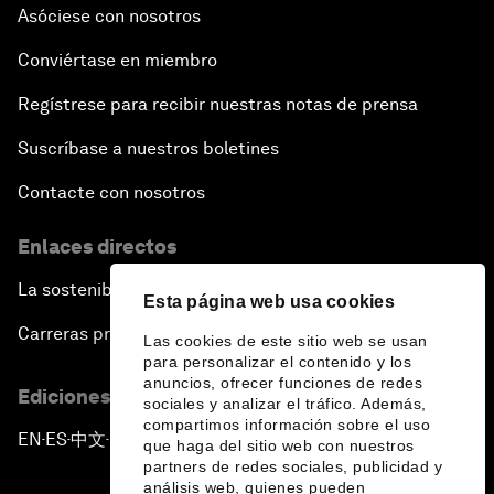
Asóciese con nosotros
Conviértase en miembro
Regístrese para recibir nuestras notas de prensa
Suscríbase a nuestros boletines
Contacte con nosotros
Enlaces directos
La sostenibilidad en el Foro
Esta página web usa cookies
Carreras profesionales
Las cookies de este sitio web se usan
para personalizar el contenido y los
anuncios, ofrecer funciones de redes
Ediciones en otros idiomas
sociales y analizar el tráfico. Además,
compartimos información sobre el uso
EN
ES
中文
日本語
▪
▪
▪
que haga del sitio web con nuestros
partners de redes sociales, publicidad y
análisis web, quienes pueden