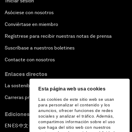
Iniciar sesión
Asóciese con nosotros
Conviértase en miembro
Regístrese para recibir nuestras notas de prensa
Suscríbase a nuestros boletines
Contacte con nosotros
Enlaces directos
La sostenibilidad en el Foro
Esta página web usa cookies
Carreras profesionales
Las cookies de este sitio web se usan
para personalizar el contenido y los
anuncios, ofrecer funciones de redes
Ediciones en otros idiomas
sociales y analizar el tráfico. Además,
compartimos información sobre el uso
EN
ES
中文
日本語
▪
▪
▪
que haga del sitio web con nuestros