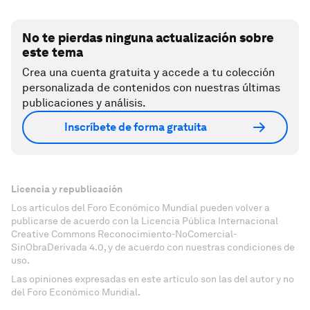
No te pierdas ninguna actualización sobre
este tema
Crea una cuenta gratuita y accede a tu colección
personalizada de contenidos con nuestras últimas
publicaciones y análisis.
Inscríbete de forma gratuita
Licencia y republicación
Los artículos del Foro Económico Mundial pueden volver a
publicarse de acuerdo con la Licencia Pública Internacional
Creative Commons Reconocimiento-NoComercial-
SinObraDerivada 4.0, y de acuerdo con nuestras condiciones de
uso.
Las opiniones expresadas en este artículo son las del autor y no
del Foro Económico Mundial.