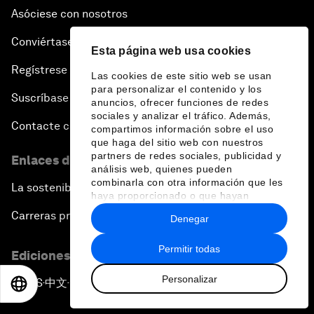
Asóciese con nosotros
Conviértase en miembro
Esta página web usa cookies
Regístrese para recibir nuestras notas de prensa
Las cookies de este sitio web se usan
para personalizar el contenido y los
Suscríbase a nuestros boletines
anuncios, ofrecer funciones de redes
sociales y analizar el tráfico. Además,
Contacte con nosotros
compartimos información sobre el uso
que haga del sitio web con nuestros
partners de redes sociales, publicidad y
Enlaces directos
análisis web, quienes pueden
combinarla con otra información que les
La sostenibilidad en el Foro
haya proporcionado o que hayan
recopilado a partir del uso que haya
Carreras profesionales
Denegar
hecho de sus servicios.
Permitir todas
Ediciones en otros idiomas
Personalizar
EN
ES
中文
日本語
EN
ES
中文
日本語
▪
▪
▪