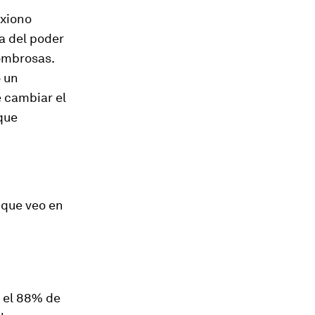
exiono
a del poder
ombrosas.
o un
e cambiar el
que
 que veo en
e el 88% de