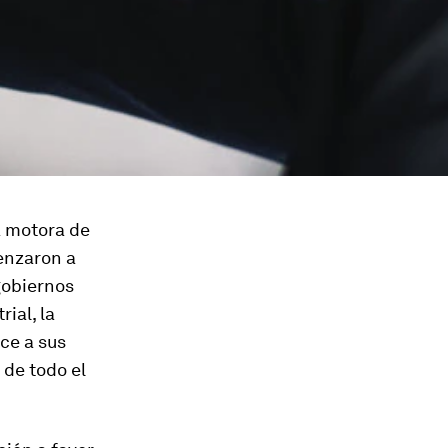
a motora de
enzaron a
gobiernos
ial, la
ce a sus
 de todo el