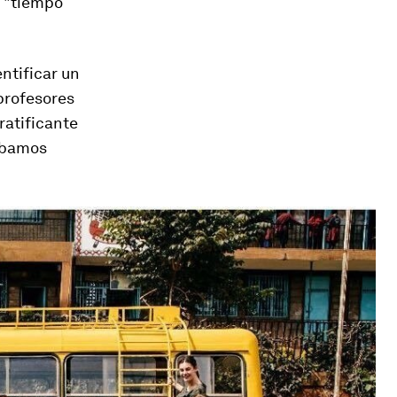
 "tiempo
ntificar un
 profesores
gratificante
rabamos