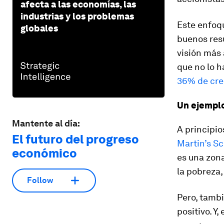
afecta a las economías, las
industrias y los problemas
Este enfoqu
globales
buenos res
visión más 
que no lo 
36% de cre
Un ejemplo
Mantente al día:
A principio
El futuro del progreso
Martin’s Sc
económico
es una zona
la pobreza,
Follow
Pero, tamb
positivo. Y