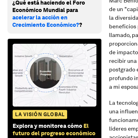
Marc Beniof
¿Qué está haciendo el Foro
de un "capi
Económico Mundial para
acelerar la acción en
la diversid
Crecimiento Económico?
?
beneficios
llamado, pa
proporcion
de impacto 
recibir una
postgrado 
profundo i
a mi espos
La tecnolog
una influen
LA VISIÓN GLOBAL
funcionamo
Explora y monitorea cómo
El
líderes emp
futuro del progreso económico
accionistas