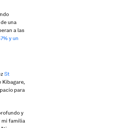
ando
 de una
peran a las
47% y un
ez
St
e Kibagare,
spacio para
profundo y
 mi familia