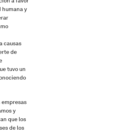
ción a favor
ad humana y
erar
ismo
a causas
erte de
e
ue tuvo un
conociendo
as empresas
jamos y
an que los
ses de los