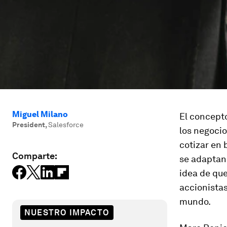
Miguel Milano
El concepto
President
,
Salesforce
los negoci
cotizar en 
Comparte:
se adaptan 
idea de que
accionistas
mundo.
NUESTRO IMPACTO