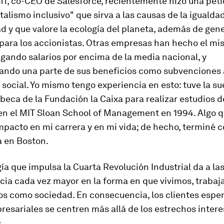
f, co-CEO de Salesforce, recientemente hizo una peti
talismo inclusivo" que sirva a las causas de la iguald
ad y que valore la ecología del planeta, además de gen
 para los accionistas. Otras empresas han hecho el m
gando salarios por encima de la media nacional, y
ando una parte de sus beneficios como subvenciones 
social. Yo mismo tengo experiencia en esto: tuve la su
 beca de la Fundación la Caixa para realizar estudios d
en el MIT Sloan School of Management en 1994. Algo q
mpacto en mi carrera y en mi vida; de hecho, terminé 
a en Boston.
ía que impulsa la Cuarta Revolución Industrial da a l
cia cada vez mayor en la forma en que vivimos, traba
s como sociedad. En consecuencia, los clientes esper
resariales se centren más allá de los estrechos intere
.