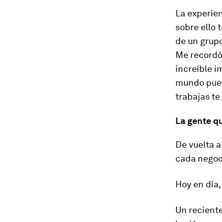
La experien
sobre ello
de un grup
Me recordó 
increíble i
mundo pued
trabajas te
La gente q
De vuelta a
cada negoci
Hoy en día,
Un recient