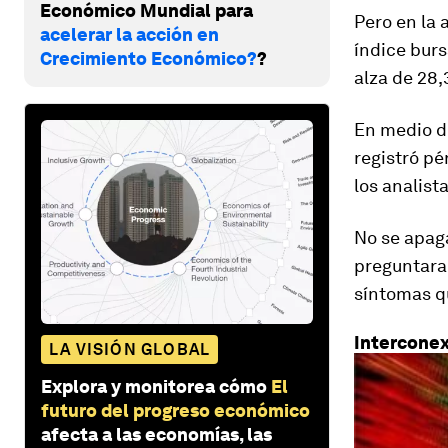
Económico Mundial para
Pero en la 
acelerar la acción en
índice bur
Crecimiento Económico?
?
alza de 28
En medio de
registró p
los analist
No se apaga
preguntar
síntomas qu
Intercone
LA VISIÓN GLOBAL
Explora y monitorea cómo
El
futuro del progreso económico
afecta a las economías, las