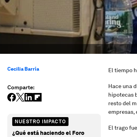
Cecilia Barría
El tiempo h
Hace una d
Comparte:
hipotecas 
resto del m
empresas, 
NUESTRO IMPACTO
El trago fu
¿Qué está haciendo el Foro