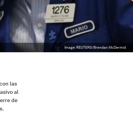
Image:
REUTERS/Brendan McDermid
con las
asivo al
ierre de
s.