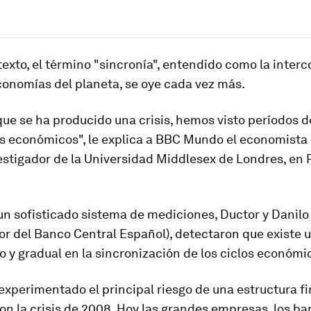
exto, el término
"sincronía"
, entendido como la
interc
economías del planeta
, se oye cada vez más.
ue se ha producido una crisis, hemos visto períodos d
los económicos", le explica a BBC Mundo el economista
estigador de la Universidad Middlesex de Londres, en 
un sofisticado sistema de mediciones, Ductor y Danilo
or del Banco Central Español), detectaron que existe
vo y gradual en la sincronización de los ciclos económi
xperimentado el principal riesgo de una estructura f
on la crisis de 2008. Hoy las grandes empresas, los ba