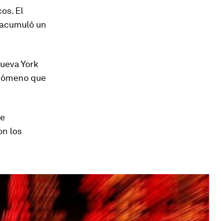
os. El
 acumuló un
Nueva York
enómeno que
se
on los