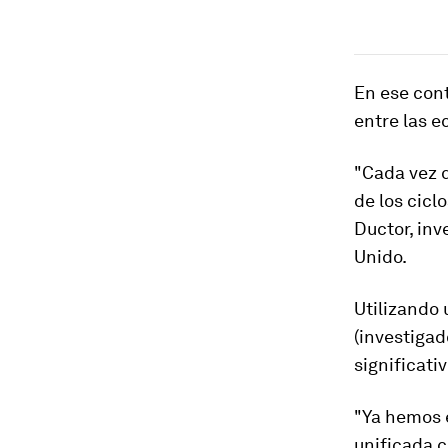
En ese cont
entre las 
"Cada vez q
de los cic
Ductor, inv
Unido.
Utilizando 
(investigad
significati
"Ya hemos e
unificada c