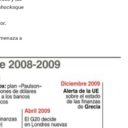
shock
s
que
or.
amenaza a