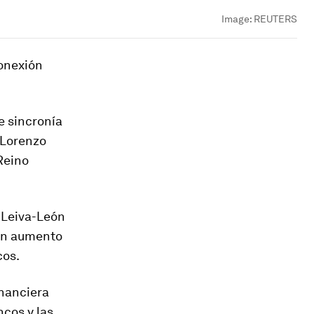
Image:
REUTERS
onexión
e sincronía
 Lorenzo
Reino
 Leiva-León
 un aumento
cos.
inanciera
ncos y las