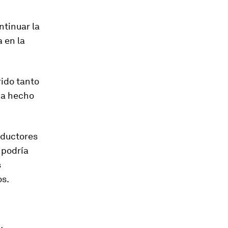
ntinuar la
 en la
rido tanto
ha hecho
oductores
 podría
s
os.