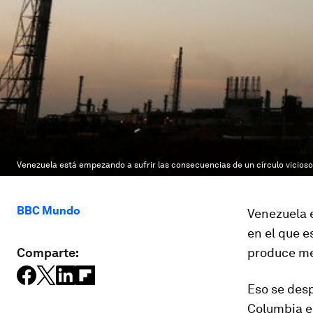
Venezuela está empezando a sufrir las consecuencias de un círculo vicioso
BBC Mundo
Venezuela e
en el que e
Comparte:
produce me
Eso se des
Columbia en