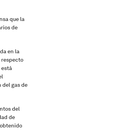
nsa que la
arios de
da en la
a respecto
 está
el
 del gas de
ntos del
idad de
 obtenido