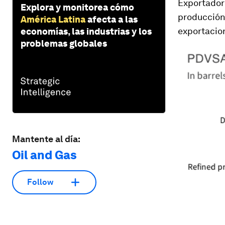
Exportadore
Explora y monitorea cómo
producción 
América Latina
afecta a las
exportacion
economías, las industrias y los
problemas globales
Mantente al día:
Oil and Gas
Follow