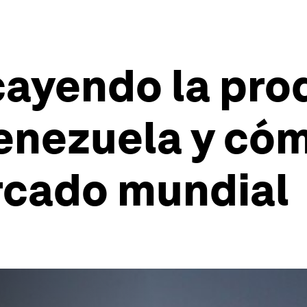
cayendo la pro
Venezuela y có
rcado mundial