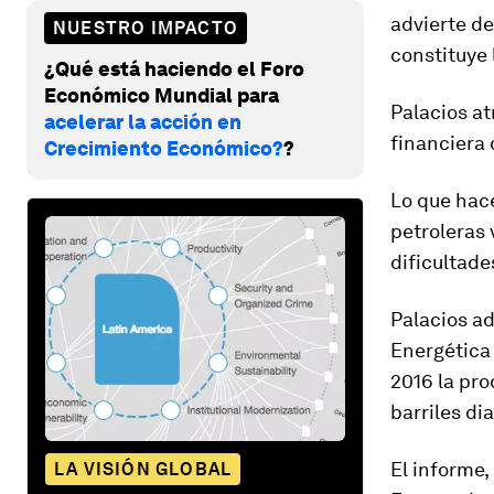
advierte de
NUESTRO IMPACTO
constituye 
¿Qué está haciendo el Foro
Económico Mundial para
Palacios at
acelerar la acción en
financiera
Crecimiento Económico?
?
Lo que hace
petroleras
dificultade
Palacios ad
Energética 
2016 la pro
barriles dia
El informe,
LA VISIÓN GLOBAL