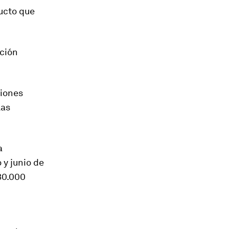
ducto que
ación
ciones
las
a
 y junio de
30.000