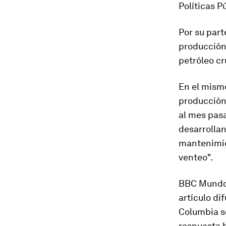
Políticas P
Por su par
producción 
petróleo cr
En el mism
producción 
al mes pasa
desarrollan
mantenimie
venteo".
BBC Mundo 
artículo di
Columbia s
respuesta h