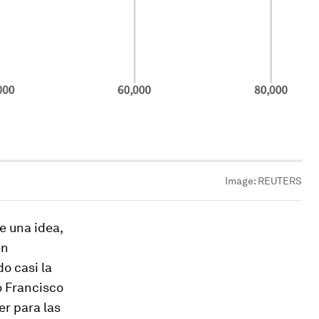
Image:
REUTERS
e una idea,
en
o casi la
o Francisco
er para las