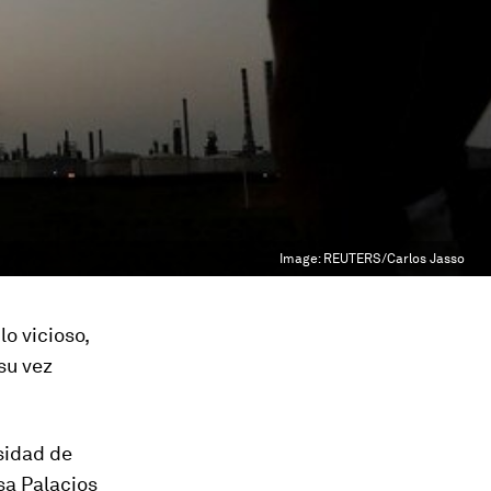
Image:
REUTERS/Carlos Jasso
o vicioso,
su vez
sidad de
sa Palacios