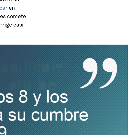
car
en
nes comete
rrige casi