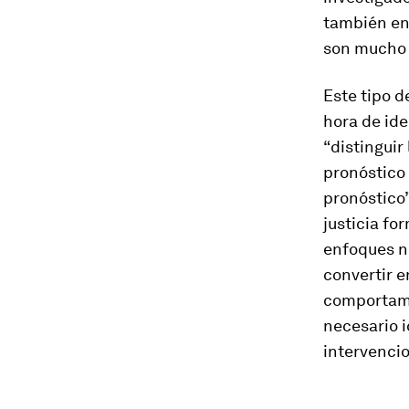
también en 
son mucho m
Este tipo d
hora de ide
“distinguir
pronóstico
pronóstico”
justicia fo
enfoques n
convertir 
comportamie
necesario 
intervencio