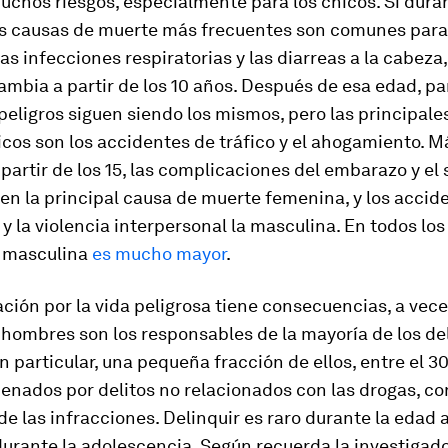
chos riesgos, especialmente para los chicos. Si duran
las causas de muerte más frecuentes son comunes para
las infecciones respiratorias y las diarreas a la cabeza,
ambia a partir de los 10 años. Después de esa edad, pa
 peligros siguen siendo los mismos, pero las principa
icos son los accidentes de tráfico y el ahogamiento. M
 partir de los 15, las complicaciones del embarazo y el 
en la principal causa de muerte femenina, y los accid
 y la violencia interpersonal la masculina. En todos los
 masculina
es mucho mayor
.
ación por la vida peligrosa tiene consecuencias, a vec
s hombres son los responsables de la mayoría de los de
 particular, una pequeña fracción de ellos, entre el 3
enados por delitos no relacionados con las drogas, c
de las infracciones. Delinquir es raro durante la edad 
urante la adolescencia. Según recuerda la investigado