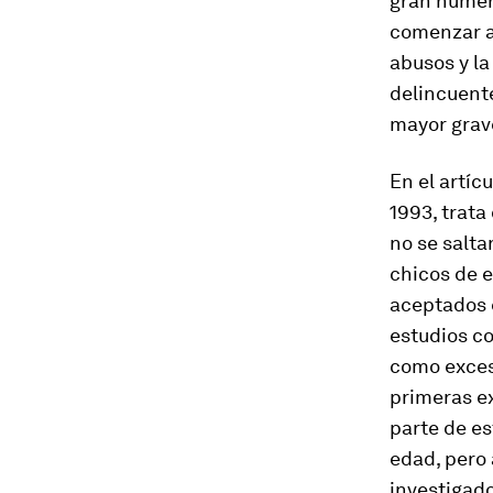
gran númer
comenzar a
abusos y la
delincuent
mayor grav
En el artíc
1993, trata
no se salta
chicos de e
aceptados e
estudios c
como excesi
primeras ex
parte de e
edad, pero 
investigado