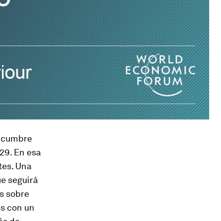
u cumbre
 29. En esa
tes. Una
ue seguirá
s sobre
os con un