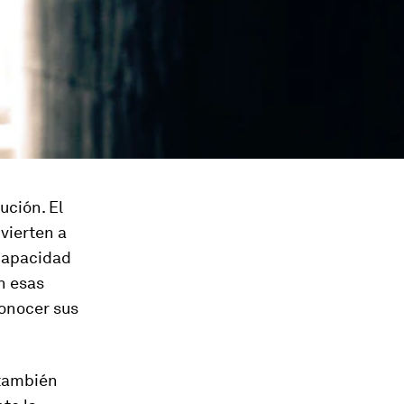
ución. El
vierten a
 capacidad
n esas
conocer sus
 también