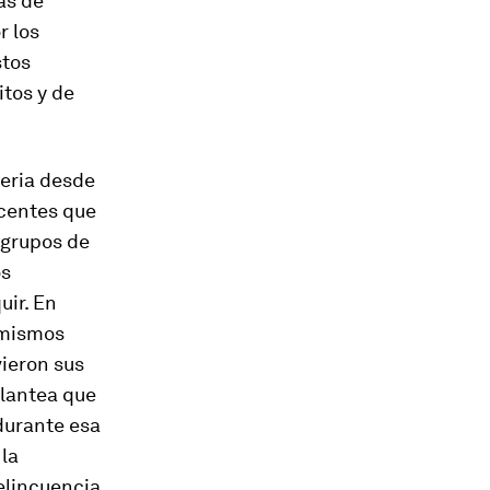
ás de
r los
stos
tos y de
teria desde
scentes que
 grupos de
os
uir. En
 mismos
vieron sus
plantea que
durante esa
 la
elincuencia