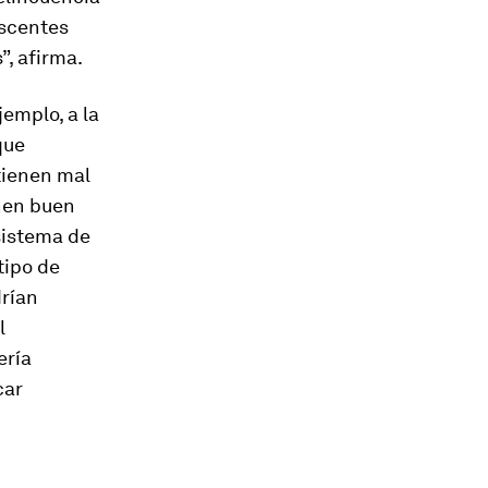
escentes
, afirma.
jemplo, a la
que
tienen mal
nen buen
 sistema de
tipo de
drían
l
ería
car