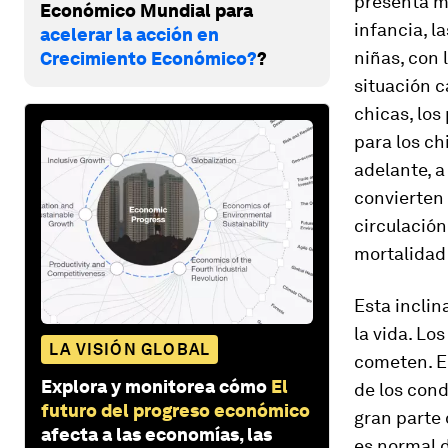
presenta mu
Económico Mundial para
infancia, 
acelerar la acción en
niñas, con 
Crecimiento Económico?
?
situación c
chicas, los
para los ch
adelante, a
convierten 
circulación
mortalidad
Esta inclin
la vida. Lo
LA VISIÓN GLOBAL
cometen. En
Explora y monitorea cómo
El
de los cond
futuro del progreso económico
gran parte 
afecta a las economías, las
es normal d