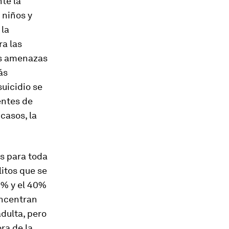
te la
 niños y
 la
ra las
les amenazas
ás
suicidio se
entes de
 casos, la
es para toda
litos que se
0% y el 40%
oncentran
adulta, pero
ra de la