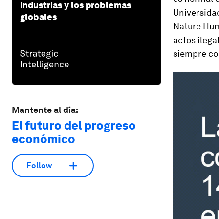
industrias y los problemas
Universidad
globales
Nature Hu
actos ilega
siempre con
Mantente al día:
El futuro del progreso
económico
Follow