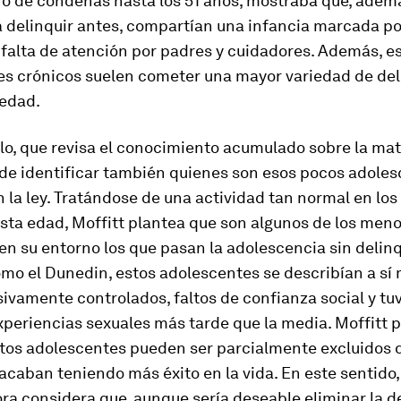
o de condenas hasta los 51 años, mostraba que, adem
 delinquir antes, compartían una infancia marcada po
 falta de atención por padres y cuidadores. Además, e
es crónicos suelen cometer una mayor variedad de deli
edad.
ulo, que revisa el conocimiento acumulado sobre la ma
 de identificar también quienes son esos pocos adole
n la ley. Tratándose de una actividad tan normal en los
sta edad, Moffitt plantea que son algunos de los men
n su entorno los que pasan la adolescencia sin delinq
omo el Dunedin, estos adolescentes se describían a sí
vamente controlados, faltos de confianza social y tu
periencias sexuales más tarde que la media. Moffitt 
stos adolescentes pueden ser parcialmente excluidos 
acaban teniendo más éxito en la vida. En este sentido,
ra considera que, aunque sería deseable eliminar la d