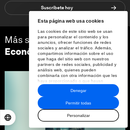
Suscríbete hoy
Esta página web usa cookies
Las cookies de este sitio web se usan
Más sobre
Crecimiento
para personalizar el contenido y los
anuncios, ofrecer funciones de redes
sociales y analizar el tráfico. Además,
Económico
compartimos información sobre el uso
que haga del sitio web con nuestros
VER TODO
partners de redes sociales, publicidad y
análisis web, quienes pueden
combinarla con otra información que les
haya proporcionado o que hayan
recopilado a partir del uso que haya
Denegar
hecho de sus servicios.
Permitir todas
Personalizar
EN
ES
中文
日本語