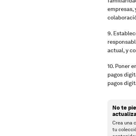
familiarida
empresas, y
colaboració
9. Estable
responsable
actual, y c
10. Poner e
pagos digit
pagos digit
No te pi
actualiz
Crea una c
tu colecci