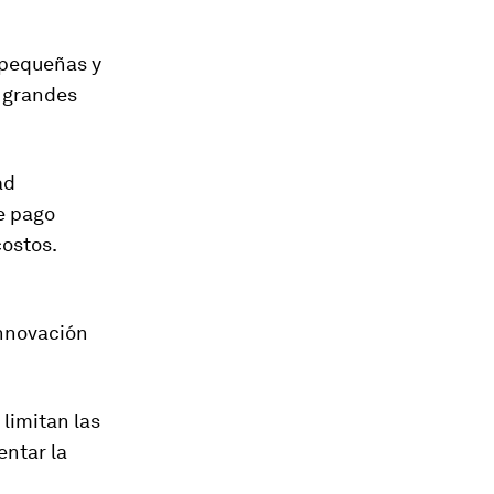
 pequeñas y
y grandes
ad
de pago
costos.
innovación
 limitan las
entar la