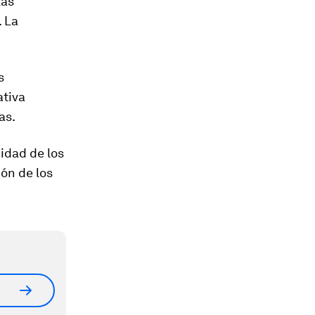
las
. La
s
ativa
as.
idad de los
ión de los