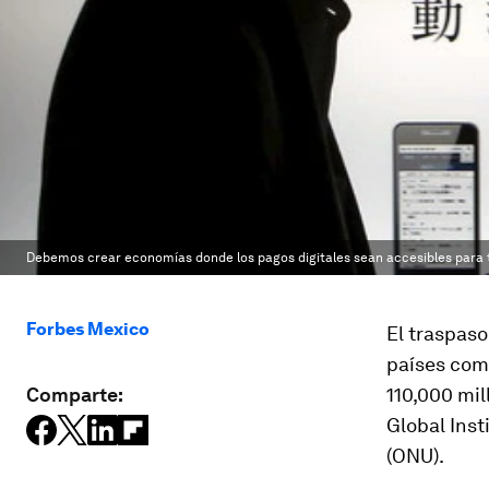
Debemos crear economías donde los pagos digitales sean accesibles para
Forbes Mexico
El traspaso
países com
Comparte:
110,000 mil
Global Inst
(ONU).