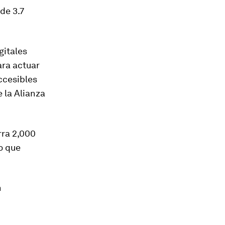
de 3.7
gitales
ara actuar
ccesibles
 la Alianza
rra 2,000
lo que
n