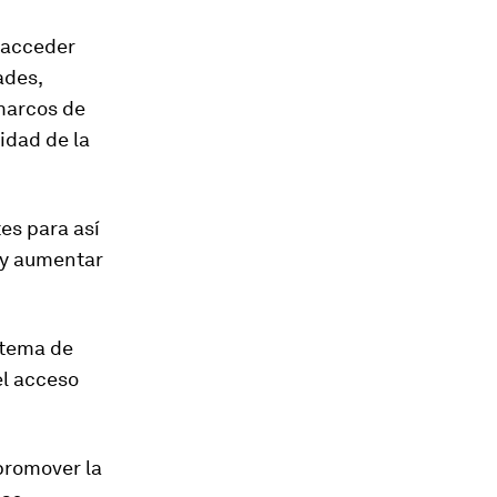
n acceder
ades,
 marcos de
idad de la
tes para así
 y aumentar
stema de
el acceso
promover la