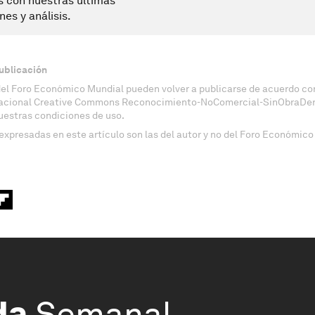
s con nuestras últimas
nes y análisis.
ublicación
del Foro Económico Mundial pueden volver a publicarse de acuerdo con
nacional Creative Commons Reconocimiento-NoComercial-SinObraDeri
uestras condiciones de uso.
expresadas en este artículo son las del autor y no del Foro Económico
da
Semanal