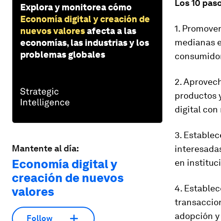
Los 10 pas
Explora y monitorea cómo
Economía digital y creación de
1. Promover
nuevos valores
afecta a las
medianas e
economías, las industrias y los
problemas globales
consumido
2. Aprovech
productos y
digital con
3. Establec
Mantente al día:
interesadas
Economía digital y
en instituc
creación de nuevos
4. Establec
valores
transaccion
adopción y
Follow