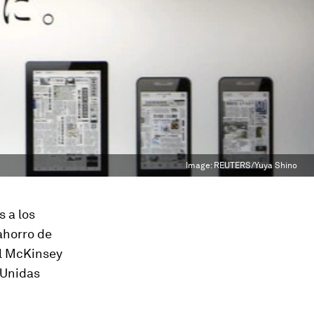
Image:
REUTERS/Yuya Shino
 a los
ahorro de
el McKinsey
 Unidas