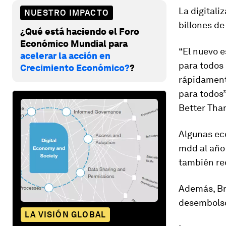
La digitali
NUESTRO IMPACTO
billones de
¿Qué está haciendo el Foro
Económico Mundial para
“El nuevo e
acelerar la acción en
para todos 
Crecimiento Económico?
?
rápidament
para todos”
Better Tha
Algunas ec
mdd al año 
también re
Además, Br
desembolso
LA VISIÓN GLOBAL