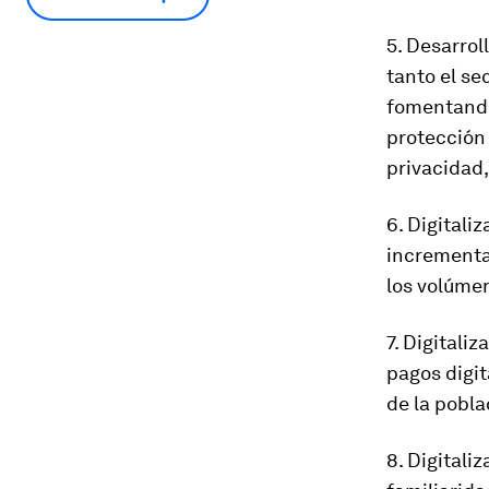
5. Desarrol
tanto el se
fomentando 
protección 
privacidad,
6. Digitali
incrementar
los volúmen
7. Digital
pagos digit
de la pobla
8. Digital