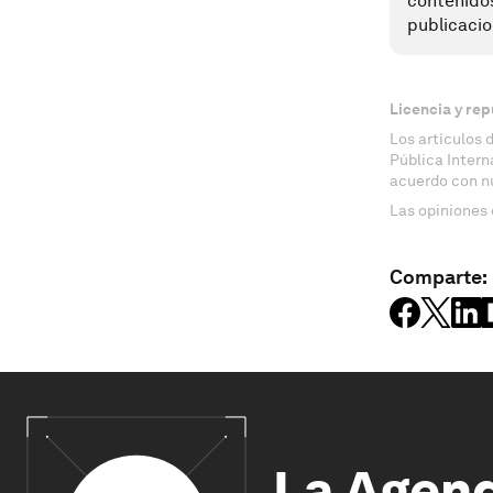
contenido
publicacio
Licencia y rep
Los artículos 
Pública Inter
acuerdo con n
Las opiniones 
Comparte:
La Agen