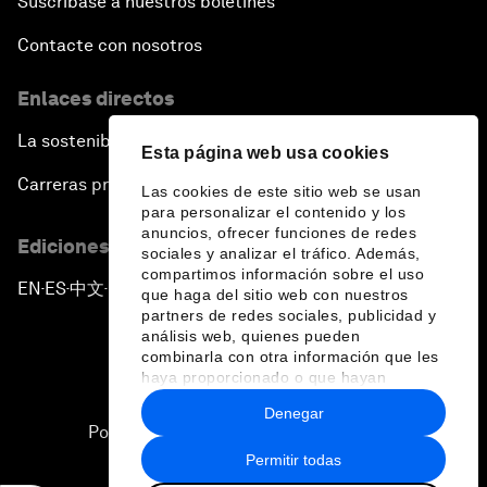
Suscríbase a nuestros boletines
Contacte con nosotros
Enlaces directos
La sostenibilidad en el Foro
Esta página web usa cookies
Carreras profesionales
Las cookies de este sitio web se usan
para personalizar el contenido y los
anuncios, ofrecer funciones de redes
Ediciones en otros idiomas
sociales y analizar el tráfico. Además,
compartimos información sobre el uso
EN
ES
中文
日本語
▪
▪
▪
que haga del sitio web con nuestros
partners de redes sociales, publicidad y
análisis web, quienes pueden
combinarla con otra información que les
haya proporcionado o que hayan
recopilado a partir del uso que haya
Denegar
hecho de sus servicios.
Política de privacidad y normas de uso
Permitir todas
Sitemap