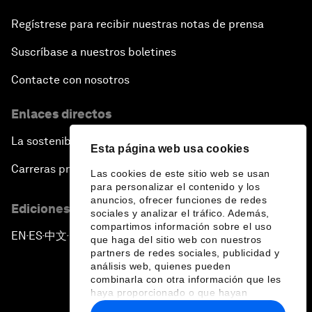
Regístrese para recibir nuestras notas de prensa
Suscríbase a nuestros boletines
Contacte con nosotros
Enlaces directos
La sostenibilidad en el Foro
Esta página web usa cookies
Carreras profesionales
Las cookies de este sitio web se usan
para personalizar el contenido y los
anuncios, ofrecer funciones de redes
Ediciones en otros idiomas
sociales y analizar el tráfico. Además,
compartimos información sobre el uso
EN
ES
中文
日本語
▪
▪
▪
que haga del sitio web con nuestros
partners de redes sociales, publicidad y
análisis web, quienes pueden
combinarla con otra información que les
haya proporcionado o que hayan
recopilado a partir del uso que haya