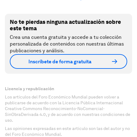
No te pierdas ninguna actualización sobre
este tema
Crea una cuenta gratuita y accede a tu colección
personalizada de contenidos con nuestras últimas
publicaciones y análisis.
Inscríbete de forma gratuita
Licencia y republicación
Los artículos del Foro Económico Mundial pueden volver a
publicarse de acuerdo con la Licencia Pública Internacional
Creative Commons Reconocimiento-NoComercial-
SinObraDerivada 4.0, y de acuerdo con nuestras condiciones de
uso.
Las opiniones expresadas en este artículo son las del autor y no
del Foro Económico Mundial.