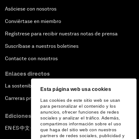
Asóciese con nosotros
Conviértase en miembro
Regístrese para recibir nuestras notas de prensa
Suscríbase a nuestros boletines
Contacte con nosotros
Enlaces directos
La sostenibilidad en el Foro
Esta página web usa cookies
Carreras profesionales
Las cookies de este sitio web se usan
para personalizar el contenido y los
anuncios, ofrecer funciones de redes
Ediciones en otros idiomas
sociales y analizar el tráfico. Además,
compartimos información sobre el uso
EN
ES
中文
日本語
▪
▪
▪
que haga del sitio web con nuestros
partners de redes sociales, publicidad y