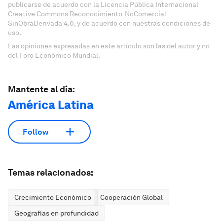
publicarse de acuerdo con la Licencia Pública Internacional
Creative Commons Reconocimiento-NoComercial-
SinObraDerivada 4.0, y de acuerdo con nuestras condiciones de
uso.
Las opiniones expresadas en este artículo son las del autor y no
del Foro Económico Mundial.
Mantente al día:
América Latina
Follow
Temas relacionados:
Crecimiento Económico
Cooperación Global
Geografías en profundidad