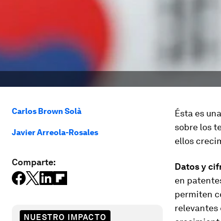
Carlos Brown Solà
Ésta es una
sobre los t
Javier Arreola-Rosales
ellos creci
Comparte:
Datos y cif
en patentes
permiten co
relevantes 
NUESTRO IMPACTO