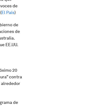
 voces de
(
El País
)
obierno de
taciones de
stralia.
que EE.UU.
róximo 20
sura” contra
a alrededor
ograma de