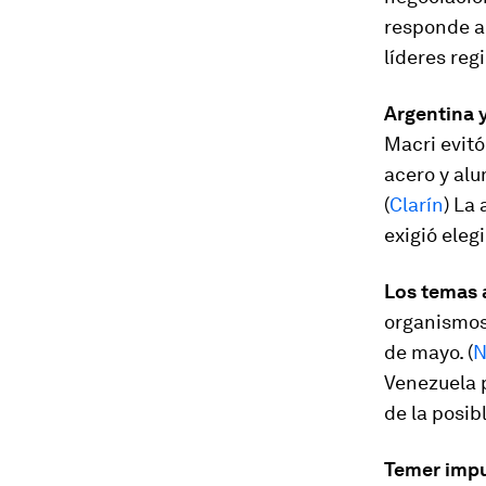
responde al
líderes reg
Argentina y
Macri evitó
acero y alu
(
Clarín
) La
exigió eleg
Los temas 
organismos
de mayo. (
N
Venezuela p
de la posib
Temer impul