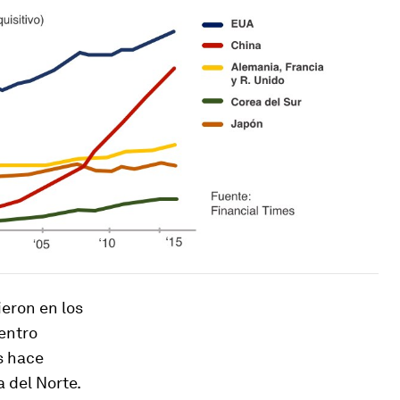
eron en los
uentro
s hace
 del Norte.