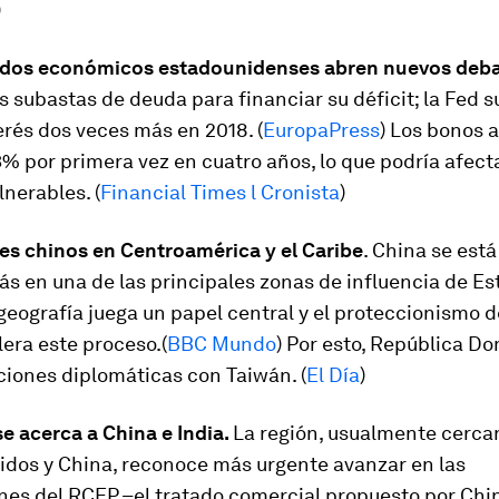
)
ados económicos estadounidenses abren nuevos deb
 subastas de deuda para financiar su déficit; la Fed su
erés dos veces más en 2018. (
EuropaPress
) Los bonos 
3% por primera vez en cuatro años, lo que podría afecta
lnerables. (
Financial Times l Cronista
)
ses chinos en Centroamérica y el Caribe
. China se est
s en una de las principales zonas de influencia de E
geografía juega un papel central y el proteccionismo 
era este proceso.(
BBC Mundo
) Por esto, República D
ciones diplomáticas con Taiwán. (
El Día
)
e acerca a China e India.
La región, usualmente cerca
idos y China, reconoce más urgente avanzar en las
nes del RCEP –el tratado comercial propuesto por Chi