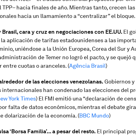
 TPP– hacia finales de año. Mientras tanto, crecen las
ionales hacia un llamamiento a “centralizar” el bloque. 
 Brasil, cara y cruz en negociaciones con EE.UU.
El g
 la aplicación de tarifas estadounidenses a las impor
minio, uniéndose a la Unión Europea, Corea del Sur y Au
 administración de Temer no logró el pacto, y se quejó 
ir entre cuotas o aranceles. (
Agência Brasil
)
alrededor de las elecciones venezolanas.
Gobiernos y
 internacionales han condenado las elecciones del p
ew York Times
) El FMI emitió una “declaración de cen
or falta de datos económicos, mientras el debate gir
le dolarización de la economía. (
BBC Mundo
)
sa ‘Borsa Familia’... a pesar del resto.
El principal pr