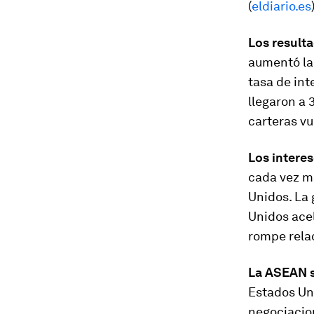
(
eldiario.es
Los result
aumentó las
tasa de int
llegaron a 
carteras vu
Los intere
cada vez má
Unidos. La 
Unidos acel
rompe rela
La ASEAN s
Estados Un
negociacio