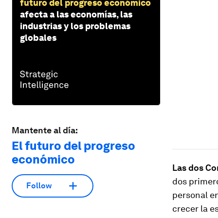
futuro del progreso económico
afecta a las economías, las
industrias y los problemas
globales
Mantente al día:
El futuro del progreso
económico
Las dos Co
dos primero
Follow
personal en
crecer la e