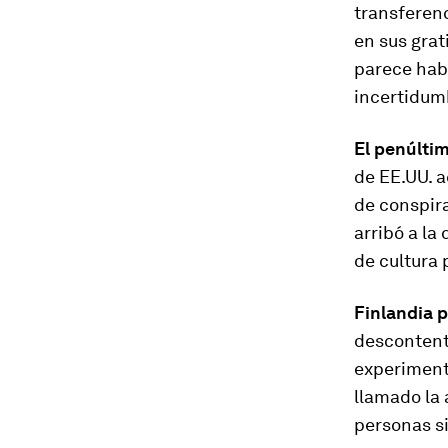
transferenc
en sus grat
parece habe
incertidumb
El penúlti
de EE.UU. a
de conspira
arribó a la
de cultura
Finlandia p
descontento
experimento
llamado la 
personas si