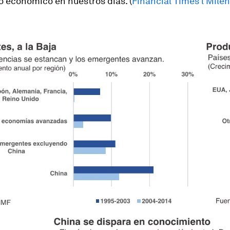
o económico en nuestros días. (
Financial Times l Milen