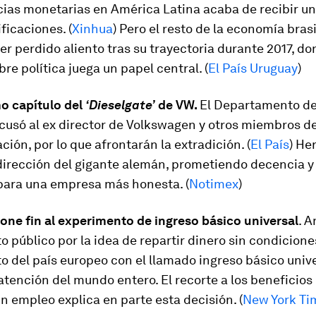
ias monetarias en América Latina acaba de recibir un
ificaciones. (
Xinhua
) Pero el resto de la economía bras
r perdido aliento tras su trayectoria durante 2017, do
re política juega un papel central. (
El País Uruguay
)
mo capítulo del
‘Dieselgate’
de VW.
El Departamento de
cusó al ex director de Volkswagen y otros miembros d
ción, por lo que afrontarán la extradición. (
El País
) He
 dirección del gigante alemán, prometiendo decencia 
 para una empresa más honesta. (
Notimex
)
one fin al experimento de ingreso básico universal
. A
 público por la idea de repartir dinero sin condiciones
 del país europeo con el llamado ingreso básico univ
atención del mundo entero. El recorte a los beneficios 
n empleo explica en parte esta decisión. (
New York Ti