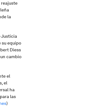
 reajuste
ileña
nde la
 Justicia
e su equipo
rbert Diess
y un cambio
nte el
, el
ersal ha
para las
mes
)