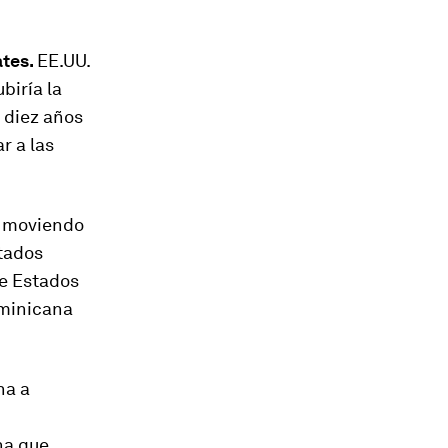
ates.
EE.UU.
biría la
a diez años
r a las
á moviendo
stados
de Estados
ominicana
na a
na que