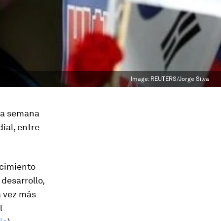
Image:
REUTERS/Jorge Silva
 la semana
ial, entre
ecimiento
desarrollo,
a vez más
l