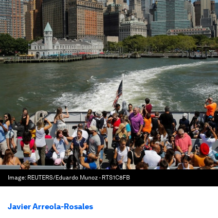
Image:
REUTERS/Eduardo Munoz - RTS1C8FB
Javier Arreola-Rosales