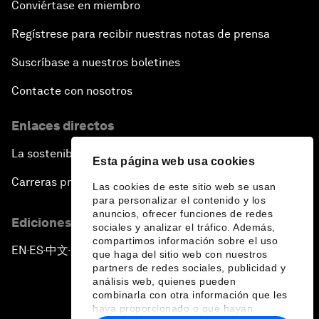
Conviértase en miembro
Regístrese para recibir nuestras notas de prensa
Suscríbase a nuestros boletines
Contacte con nosotros
Enlaces directos
La sostenibilidad en el Foro
Esta página web usa cookies
Carreras profesionales
Las cookies de este sitio web se usan
para personalizar el contenido y los
anuncios, ofrecer funciones de redes
Ediciones en otros idiomas
sociales y analizar el tráfico. Además,
compartimos información sobre el uso
EN
ES
中文
日本語
▪
▪
▪
que haga del sitio web con nuestros
partners de redes sociales, publicidad y
análisis web, quienes pueden
combinarla con otra información que les
haya proporcionado o que hayan